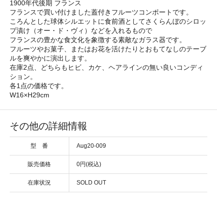
1900年代後期 フランス
フランスで買い付けました蓋付きフルーツコンポートです。
ころんとした球体シルエットに食前酒としてさくらんぼのシロッ
プ漬け（オー・ド・ヴィ）などを入れるもので
フランスの豊かな食文化を象徴する素敵なガラス器です。
フルーツやお菓子、またはお花を活けたりとおもてなしのテーブ
ルを爽やかに演出します。
在庫2点、どちらもヒビ、カケ、ヘアラインの無い良いコンディ
ション。
各1点の価格です。
W16×H29cm
その他の詳細情報
型 番
Aug20-009
販売価格
0円(税込)
在庫状況
SOLD OUT