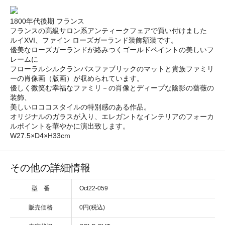
1800年代後期 フランス
フランスの高級サロン系アンティークフェアで買い付けました
ルイXVI、ファイン ローズガーランド装飾額装です。
優美なローズガーランドが絡みつくゴールドペイントの美しいフ
レームに
フローラルシルクランパスファブリックのマットと貴族ファミリ
ーの肖像画（版画）が収められています。
優しく微笑む幸福なファミリ－の肖像とディープな陰影の薔薇の
装飾、
美しいロココスタイルの特別感のある作品。
オリジナルのガラスが入り、エレガントなインテリアのフォーカ
ルポイントを華やかに演出致します。
W27.5×D4×H33cm
その他の詳細情報
型 番
Oct22-059
販売価格
0円(税込)