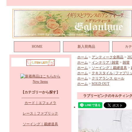
HOME
新入荷商品
カテ
ホーム
>
アンティーク全商品
>
2
ホーム
>
インテリア | 雑貨
>
雑貨
ホーム
>
ソーイング｜裁縫道具
>
ホーム
>
テキスタイル | ファブリ
ホーム
>
クリアランス セール
New Items
ホーム
>
SOLD OUT
【カテゴリーから探す】
ラブリーピンクのキルティン
--------------------------------
カード｜エフェメラ
レース｜ファブリック
ソーイング｜裁縫道具