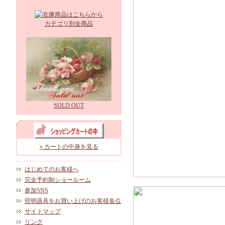
カテゴリ別全商品
SOLD OUT
» カートの中身を見る
はじめてのお客様へ
完全予約制ショールーム
参加SNS
照明器具をお買い上げのお客様各位
サイトマップ
リンク