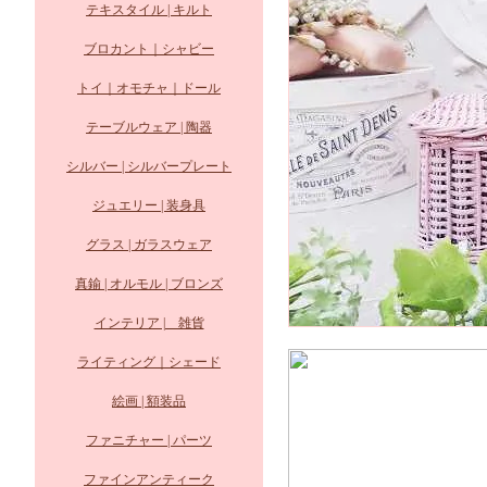
テキスタイル | キルト
ブロカント｜シャビー
トイ｜オモチャ｜ドール
テーブルウェア | 陶器
シルバー | シルバープレート
ジュエリー | 装身具
グラス | ガラスウェア
真鍮 | オルモル | ブロンズ
インテリア | 雑貨
ライティング｜シェード
絵画 | 額装品
ファニチャー | パーツ
ファインアンティーク