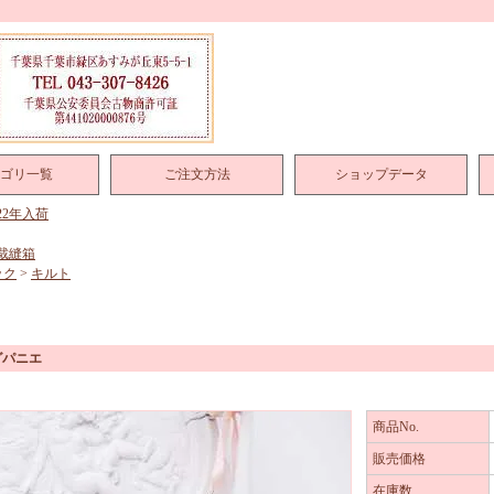
ゴリ一覧
ご注文方法
ショップデータ
022年入荷
裁縫箱
ック
>
キルト
グパニエ
商品No.
販売価格
在庫数