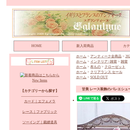
HOME
新入荷商品
カテ
ホーム
>
アンティーク全商品
>
2
ホーム
>
インテリア | 雑貨
>
雑貨
ホーム
>
布もの
>
クローゼット
ホーム
>
クリアランス セール
ホーム
>
SOLD OUT
New Items
甘美 レース装飾のバレエシュー
【カテゴリーから探す】
--------------------------------
カード｜エフェメラ
レース｜ファブリック
ソーイング｜裁縫道具