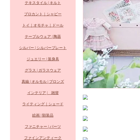
テキスタイル | キルト
ブロカント｜シャビー
トイ｜オモチャ｜ドール
テーブルウェア | 陶器
シルバー | シルバープレート
ジュエリー | 装身具
グラス | ガラスウェア
真鍮 | オルモル | ブロンズ
インテリア | 雑貨
ライティング｜シェード
絵画 | 額装品
ファニチャー | パーツ
ファインアンティーク