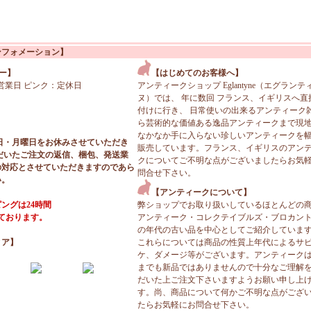
ンフォメーション】
ー】
【はじめてのお客様へ】
営業日 ピンク：定休日
アンティークショップ Eglantyne（エグランテ
ヌ）では、 年に数回 フランス、イギリスへ直
付けに行き、 日常使いの出来るアンティーク
ら芸術的な価値ある逸品アンティークまで現
なかなか手に入らない珍しいアンティークを
日・月曜日をお休みさせていただき
販売しています。フランス、イギリスのアン
だいたご注文の返信、梱包、発送業
クについてご不明な点がございましたらお気
の対応とさせていただきますのであら
問合せ下さい。
い。
【アンティークについて】
ングは24時間
弊ショップでお取り扱いしているほとんどの
っております。
アンティーク・コレクテイブルズ・ブロカン
の年代の古い品を中心としてご紹介していま
ィア】
これらについては商品の性質上年代によるサ
ケ、ダメージ等がございます。アンティーク
までも新品ではありませんので十分なご理解
だいた上ご注文下さいますようお願い申し上
す。尚、商品について何かご不明な点がござ
たらお気軽にお問合せ下さい。