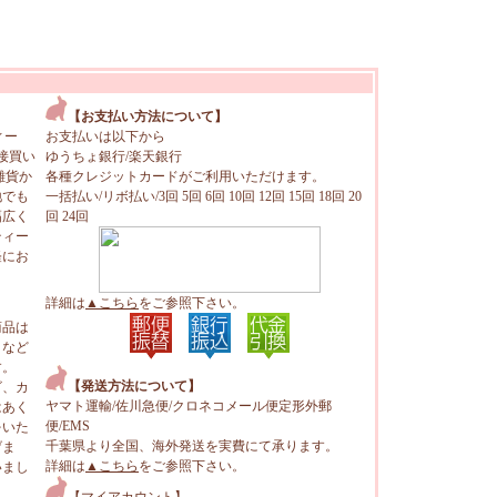
【お支払い方法について】
ィー
お支払いは以下から
接買い
ゆうちょ銀行/楽天銀行
雑貨か
各種クレジットカードがご利用いただけます。
地でも
一括払い/リボ払い/3回 5回 6回 10回 12回 15回 18回 20
幅広く
回 24回
ティー
軽にお
詳細は
▲こちら
をご参照下さい。
商品は
トなど
す。
【発送方法について】
ビ、カ
ヤマト運輸/佐川急便/クロネコメール便定形外郵
はあく
便/EMS
をいた
千葉県より全国、海外発送を実費にて承ります。
げま
詳細は
▲こちら
をご参照下さい。
いまし