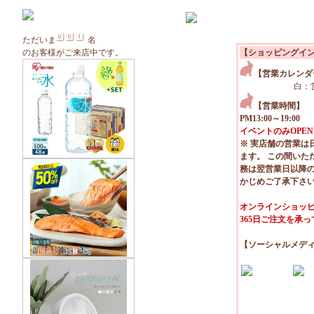
ただいま
名
のお客様がご来店中です。
【ショッピングイ
【営業カレンダ
白：
【営業時間】
PM13:00～19:00
イベントのみOPEN
※ 実店舗の営業は
ます。 この間いた
務は翌営業日以降
かじめご了承下さ
オンラインショッピ
365日ご注文を承
【ソーシャルメデ