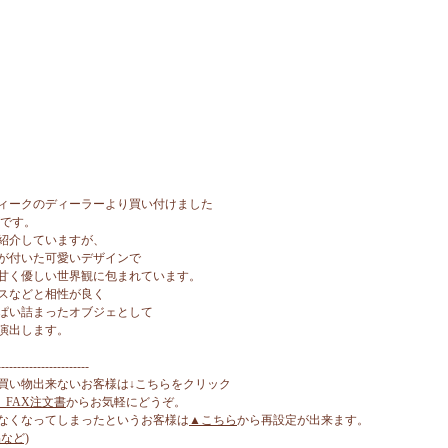
ィークのディーラーより買い付けました
ズです。
紹介していますが、
が付いた可愛いデザインで
甘く優しい世界観に包まれています。
スなどと相性が良く
ぱい詰まったオブジェとして
演出します。
-----------------------
買い物出来ないお客様は↓こちらをクリック
、FAX注文書
からお気軽にどうぞ。
なくなってしまったというお客様は
▲こちら
から再設定が出来ます。
など)