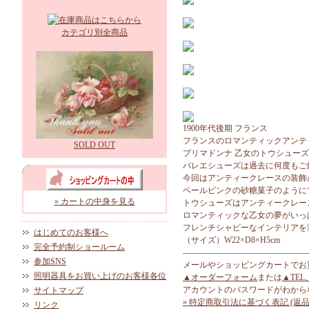
カテゴリ別全商品
1900年代後期 フランス
フランスのロマンティックアンテ
SOLD OUT
プリマドンナ 乙女のトウシュー
バレエシューズは過去に何度もご
今回はアンティークレースの装飾
ペールピンクの砂糖菓子のように
» カートの中身を見る
トウシューズはアンティークレー
ロマンティックな乙女の夢がいっ
フレンチシャビーなインテリアを
はじめてのお客様へ
（サイズ）W22×D8×H5cm
完全予約制ショールーム
---------------------------------------------
参加SNS
メールやショッピングカートでお
照明器具をお買い上げのお客様各位
▲オーダーフォーム
または
▲TEL
アカウントのパスワードがわから
サイトマップ
» 特定商取引法に基づく表記 (返品
リンク