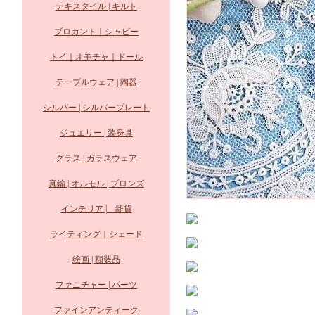
テキスタイル | キルト
ブロカント｜シャビー
トイ｜オモチャ｜ドール
テーブルウェア | 陶器
シルバー | シルバープレート
ジュエリー | 装身具
グラス | ガラスウェア
真鍮 | オルモル | ブロンズ
インテリア | 雑貨
ライティング｜シェード
絵画 | 額装品
ファニチャー | パーツ
ファインアンティーク