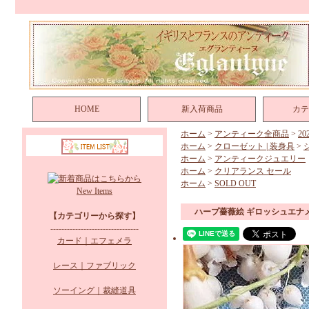
HOME
新入荷商品
カテ
ホーム
>
アンティーク全商品
>
2
ホーム
>
クローゼット | 装身具
>
ホーム
>
アンティークジュエリー
ホーム
>
クリアランス セール
ホーム
>
SOLD OUT
New Items
ハープ薔薇絵 ギロッシュエナ
【カテゴリーから探す】
--------------------------------
カード｜エフェメラ
レース｜ファブリック
ソーイング｜裁縫道具