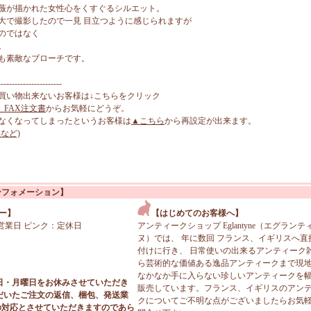
薇が描かれた女性心をくすぐるシルエット。
大で撮影したので一見 目立つように感じられますが
のではなく
。
も素敵なブローチです。
-----------------------
買い物出来ないお客様は↓こちらをクリック
、FAX注文書
からお気軽にどうぞ。
なくなってしまったというお客様は
▲こちら
から再設定が出来ます。
など)
ンフォメーション】
ー】
【はじめてのお客様へ】
営業日 ピンク：定休日
アンティークショップ Eglantyne（エグランテ
ヌ）では、 年に数回 フランス、イギリスへ直
付けに行き、 日常使いの出来るアンティーク
ら芸術的な価値ある逸品アンティークまで現
なかなか手に入らない珍しいアンティークを
日・月曜日をお休みさせていただき
販売しています。フランス、イギリスのアン
だいたご注文の返信、梱包、発送業
クについてご不明な点がございましたらお気
の対応とさせていただきますのであら