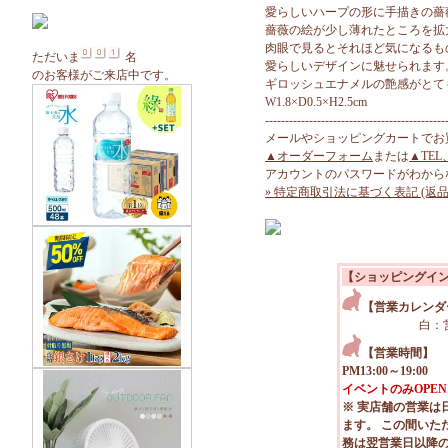
愛らしいハープの形に手描きの薔
薔薇の絵が少し薄れたところを拡
肉眼で見るとそれほど気になるも
ただいま
名
愛らしいデザインに魅せられます
のお客様がご来店中です。
ギロッシュエナメルの艶感がとて
W1.8×D0.5×H2.5cm
---------------------------------------------
メールやショッピングカートでお
▲オーダーフォーム
または
▲TEL
アカウントのパスワードがわから
» 特定商取引法に基づく表記 (返品
【ショッピングイ
【営業カレンダ
白：
【営業時間】
PM13:00～19:00
イベントのみOPEN
※ 実店舗の営業は
ます。 この間いた
務は翌営業日以降