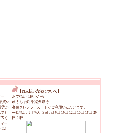
【お支払い方法について】
ィー
お支払いは以下から
接買い
ゆうちょ銀行/楽天銀行
雑貨か
各種クレジットカードがご利用いただけます。
地でも
一括払い/リボ払い/3回 5回 6回 10回 12回 15回 18回 20
幅広く
回 24回
ティー
軽にお