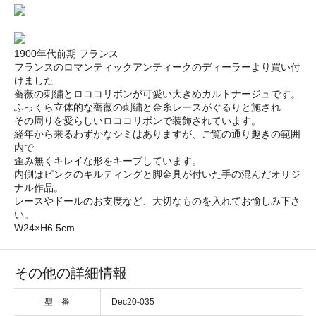
1900年代前期 フランス
フランスのロマンティックアンティークのディーラーより買い付
けました
薔薇の刺繍とロココリボンが可愛い大きめカルトナージュです。
ふっくら立体的な薔薇の刺繍と金糸レースがぐるりと施され
その周りを愛らしいロココリボンで装飾されています。
経年から来るわずかなシミはありますが、ご覧の通り趣きの範囲
内で
歪み無くキレイな形をキープしています。
内側はピンクのキルティングと脚金具が付いた手の混んだオリジ
ナル作品。
レースやドールのお支度など、大切なものを入れてお愉しみ下さ
い。
W24×H6.5cm
その他の詳細情報
型 番
Dec20-035