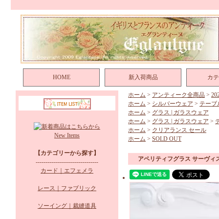
HOME
新入荷商品
カテ
ホーム
>
アンティーク全商品
>
2
ホーム
>
シルバーウェア
>
テーブ
ホーム
>
グラス | ガラスウェア
ホーム
>
グラス | ガラスウェア
>
ホーム
>
クリアランス セール
New Items
ホーム
>
SOLD OUT
【カテゴリーから探す】
アペリティフグラス サーヴィ
--------------------------------
カード｜エフェメラ
レース｜ファブリック
ソーイング｜裁縫道具