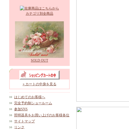
カテゴリ別全商品
SOLD OUT
» カートの中身を見る
はじめてのお客様へ
完全予約制ショールーム
参加SNS
照明器具をお買い上げのお客様各位
サイトマップ
リンク