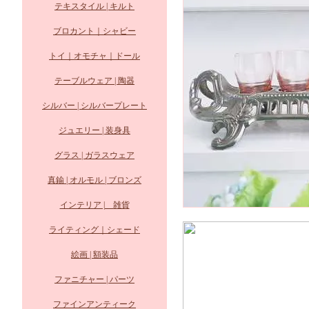
テキスタイル | キルト
ブロカント｜シャビー
トイ｜オモチャ｜ドール
テーブルウェア | 陶器
シルバー | シルバープレート
ジュエリー | 装身具
グラス | ガラスウェア
真鍮 | オルモル | ブロンズ
インテリア | 雑貨
ライティング｜シェード
絵画 | 額装品
ファニチャー | パーツ
ファインアンティーク