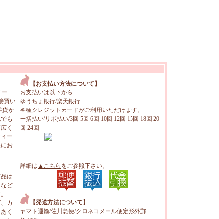
【お支払い方法について】
ィー
お支払いは以下から
接買い
ゆうちょ銀行/楽天銀行
雑貨か
各種クレジットカードがご利用いただけます。
地でも
一括払い/リボ払い/3回 5回 6回 10回 12回 15回 18回 20
幅広く
回 24回
ティー
軽にお
詳細は
▲こちら
をご参照下さい。
商品は
トなど
す。
【発送方法について】
ビ、カ
ヤマト運輸/佐川急便/クロネコメール便定形外郵
はあく