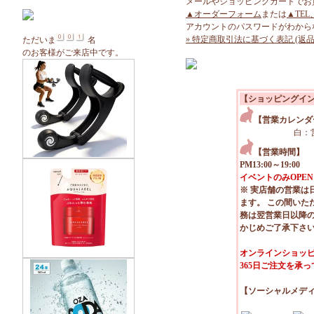
メールやショッピングカートでお
▲オーダーフォーム
または
▲TEL
アカウントのパスワードがわから
» 特定商取引法に基づく表記 (返品
ただいま
名
のお客様がご来店中です。
【ショッピングイ
【営業カレンダ
白：
【営業時間】
PM13:00～19:00
イベントのみOPEN
※ 実店舗の営業は
ます。 この間いた
務は翌営業日以降
かじめご了承下さ
オンラインショッピ
365日ご注文を承
【ソーシャルメデ