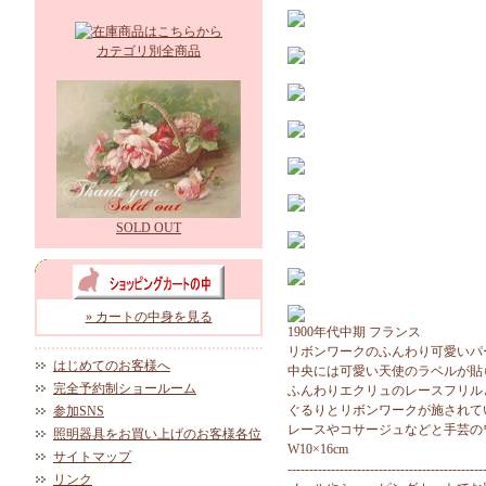
カテゴリ別全商品
SOLD OUT
» カートの中身を見る
1900年代中期 フランス
リボンワークのふんわり可愛いパ
はじめてのお客様へ
中央には可愛い天使のラベルが貼
完全予約制ショールーム
ふんわりエクリュのレースフリル
ぐるりとリボンワークが施されて
参加SNS
レースやコサージュなどと手芸の
照明器具をお買い上げのお客様各位
W10×16cm
サイトマップ
---------------------------------------------
リンク