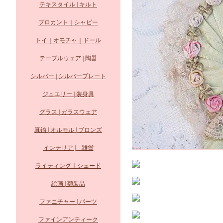
テキスタイル | キルト
ブロカント｜シャビー
トイ｜オモチャ｜ドール
テーブルウェア | 陶器
シルバー | シルバープレート
ジュエリー | 装身具
グラス | ガラスウェア
真鍮 | オルモル | ブロンズ
インテリア | 雑貨
ライティング｜シェード
絵画 | 額装品
ファニチャー | パーツ
ファインアンティーク