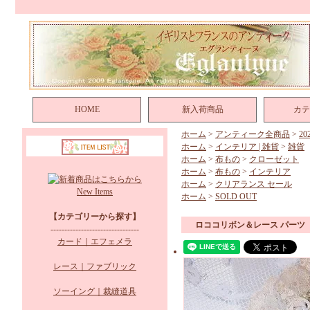
HOME
新入荷商品
カテ
ホーム
>
アンティーク全商品
>
2
ホーム
>
インテリア | 雑貨
>
雑貨
ホーム
>
布もの
>
クローゼット
ホーム
>
布もの
>
インテリア
ホーム
>
クリアランス セール
New Items
ホーム
>
SOLD OUT
【カテゴリーから探す】
ロココリボン＆レース パーツ
--------------------------------
カード｜エフェメラ
レース｜ファブリック
ソーイング｜裁縫道具