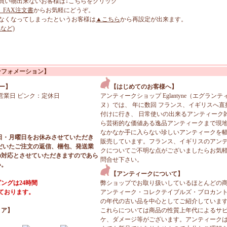
買い物出来ないお客様は↓こちらをクリック
、FAX注文書
からお気軽にどうぞ。
なくなってしまったというお客様は
▲こちら
から再設定が出来ます。
など)
ンフォメーション】
ー】
【はじめてのお客様へ】
営業日 ピンク：定休日
アンティークショップ Eglantyne（エグランテ
ヌ）では、 年に数回 フランス、イギリスへ直
付けに行き、 日常使いの出来るアンティーク
ら芸術的な価値ある逸品アンティークまで現
なかなか手に入らない珍しいアンティークを
日・月曜日をお休みさせていただき
販売しています。フランス、イギリスのアン
だいたご注文の返信、梱包、発送業
クについてご不明な点がございましたらお気
の対応とさせていただきますのであら
問合せ下さい。
い。
【アンティークについて】
ングは24時間
弊ショップでお取り扱いしているほとんどの
っております。
アンティーク・コレクテイブルズ・ブロカン
の年代の古い品を中心としてご紹介していま
ィア】
これらについては商品の性質上年代によるサ
ケ、ダメージ等がございます。アンティーク