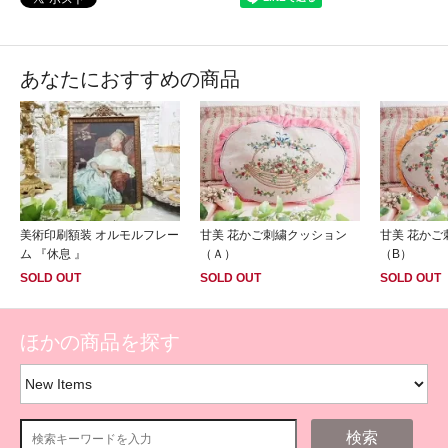
あなたにおすすめの商品
美術印刷額装 オルモルフレー
甘美 花かご刺繍クッション
甘美 花かご
ム 『休息 』
（Ａ）
（B）
SOLD OUT
SOLD OUT
SOLD OUT
ほかの商品を探す
検索