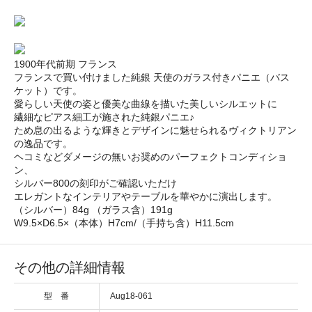
1900年代前期 フランス
フランスで買い付けました純銀 天使のガラス付きパニエ（バス
ケット）です。
愛らしい天使の姿と優美な曲線を描いた美しいシルエットに
繊細なピアス細工が施された純銀パニエ♪
ため息の出るような輝きとデザインに魅せられるヴィクトリアン
の逸品です。
ヘコミなどダメージの無いお奨めのパーフェクトコンディショ
ン、
シルバー800の刻印がご確認いただけ
エレガントなインテリアやテーブルを華やかに演出します。
（シルバー）84g （ガラス含）191g
W9.5×D6.5×（本体）H7cm/（手持ち含）H11.5cm
その他の詳細情報
型 番
Aug18-061