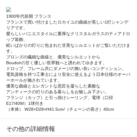
1900年代前期 フランス
フランスで買い付けましたロカイユの曲線が美しい1灯シャンデ
リアです。
愛らしいパニエスタイルに重厚なクリスタルガラスのティアドロ
ップ装飾、
眩いばかりの灯りに包まれた甘美なシルエットがご覧いただけま
す。
ブロンズの繊細な曲線と、優美なシルエットから
Boudoirの甘く優しい世界観へと誘われてゆきます。
ドロップ、フレーム共にダメージの無い良いコンディション。
電気資格を持つ工事士により安全に使えるよう日本仕様のオーバ
ーホールが施されています。
優美な曲線とエレガントな意匠を凝らした素敵な
アンティークの灯りのある暮らしをお愉しみ下さい。
フランジ（カップ）と引っ掛けシーリング、電球（口径
E17/40W）1球付き
（本体） W28×D28×H41.5cm/（チェーンの長さ）40cm
その他の詳細情報