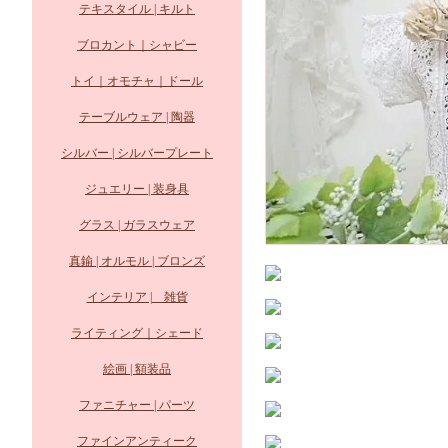
テキスタイル | キルト
ブロカント｜シャビー
トイ｜オモチャ｜ドール
テーブルウェア | 陶器
シルバー | シルバープレート
ジュエリー | 装身具
グラス | ガラスウェア
真鍮 | オルモル | ブロンズ
インテリア | 雑貨
ライティング｜シェード
絵画 | 額装品
ファニチャー | パーツ
ファインアンティーク