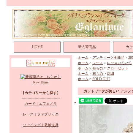
HOME
新入荷商品
カテ
ホーム
>
アンティーク全商品
>
2
ホーム
>
レース
>
レースいろいろ
ホーム
>
布もの
>
クローゼット
ホーム
>
布もの
>
刺繍
ホーム
>
SOLD OUT
New Items
カットワークが美しい アンフ
【カテゴリーから探す】
--------------------------------
カード｜エフェメラ
レース｜ファブリック
ソーイング｜裁縫道具