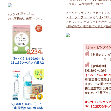
（肩幅) W21×(着丈）40 cm
---------------------------------------------
メールやショッピングカートでお
ただいま
名
▲オーダーフォーム
または
▲TEL
のお客様がご来店中です。
アカウントのパスワードがわから
» 特定商取引法に基づく表記 (返品
【ショッピングイ
【営業カレンダ
白：
【営業時間】
PM13:00～19:00
イベントのみOPEN
※ 実店舗の営業は
ます。 この間いた
務は翌営業日以降
かじめご了承下さ
オンラインショッピ
365日ご注文を承