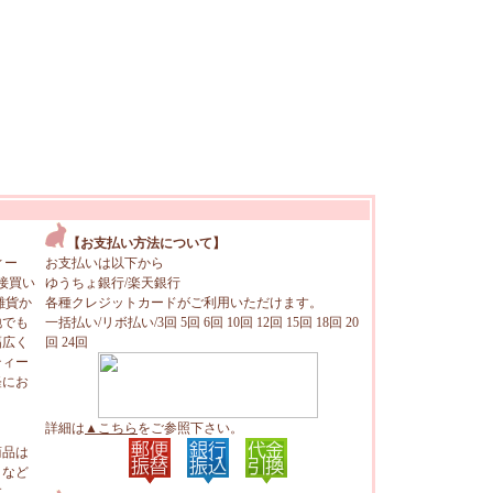
【お支払い方法について】
ィー
お支払いは以下から
接買い
ゆうちょ銀行/楽天銀行
雑貨か
各種クレジットカードがご利用いただけます。
地でも
一括払い/リボ払い/3回 5回 6回 10回 12回 15回 18回 20
幅広く
回 24回
ティー
軽にお
詳細は
▲こちら
をご参照下さい。
商品は
トなど
す。