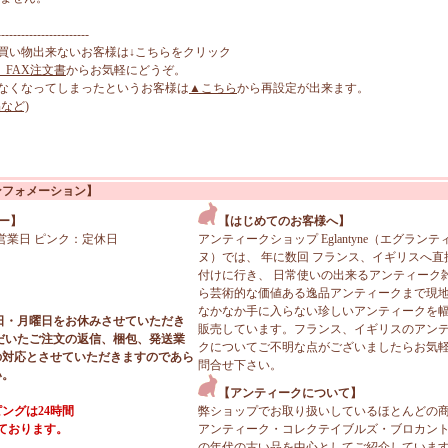
-----------------------
買い物出来ないお客様は↓こちらをクリック
、FAX注文書
からお気軽にどうぞ。
なくなってしまったというお客様は
▲こちら
から再設定が出来ます。
など)
ンフォメーション】
ー】
【はじめてのお客様へ】
営業日 ピンク：定休日
アンティークショップ Eglantyne（エグランテ
ヌ）では、 年に数回 フランス、イギリスへ直
付けに行き、 日常使いの出来るアンティーク
ら芸術的な価値ある逸品アンティークまで現
なかなか手に入らない珍しいアンティークを
日・月曜日をお休みさせていただき
販売しています。フランス、イギリスのアン
だいたご注文の返信、梱包、発送業
クについてご不明な点がございましたらお気
の対応とさせていただきますのであら
問合せ下さい。
い。
【アンティークについて】
ングは24時間
弊ショップでお取り扱いしているほとんどの
っております。
アンティーク・コレクテイブルズ・ブロカン
の年代の古い品を中心としてご紹介していま