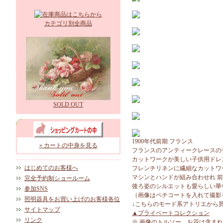
カテゴリ別全商品
SOLD OUT
1900年代前期 フランス
» カートの中身を見る
フランスのアンティークレースの
カットワークが美しい子供用ドレ
はじめてのお客様へ
フレンチリネンに繊細なカットワ
マシンとハンドが組み合わせれ 
完全予約制ショールーム
後ろ姿のシルエットも愛らしい華
参加SNS
（画像はペチコートを入れて撮影
照明器具をお買い上げのお客様各位
↓こちらのモード系アトリエから
サイトマップ
▲プライベートコレクション
リンク
※ 画像のトルソー、お花は含ま