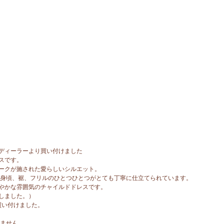
ディーラーより買い付けました
スです。
ークが施された愛らしいシルエット。
前身頃、裾、フリルのひとつひとつがとても丁寧に仕立てられています。
やかな雰囲気のチャイルドドレスです。
しました。）
買い付けました。
れません。