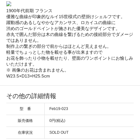
1900年代前期 フランス
優雅な曲線が印象的なルイ15世様式の壁掛けシェルフです。
躍動感のあるしなやかなアカンサス、ロカイユの曲線に
渋めのゴールドペイントが施された優美なデザインです。
赤丸で囲んだ部分は木の曲線を繋げるための接続部分でダメージ
ではありません。
制作上の繋ぎの部分で前からはほとんど見えません。
軽量でちょっとした物を載せる事が出来ますので
お花を飾ったり小物を載せたり、壁面のワンポイントにお愉しみ
いただけます。
※ 画像のお花は含まれません。
W23.5×D13×H25.5cm
その他の詳細情報
型 番
Feb19-023
販売価格
0円(税込)
在庫状況
SOLD OUT