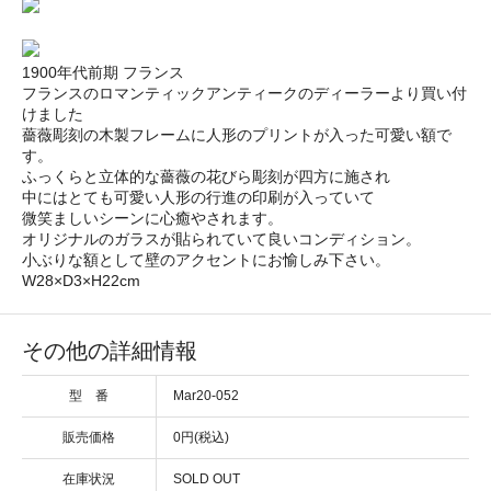
1900年代前期 フランス
フランスのロマンティックアンティークのディーラーより買い付
けました
薔薇彫刻の木製フレームに人形のプリントが入った可愛い額で
す。
ふっくらと立体的な薔薇の花びら彫刻が四方に施され
中にはとても可愛い人形の行進の印刷が入っていて
微笑ましいシーンに心癒やされます。
オリジナルのガラスが貼られていて良いコンディション。
小ぶりな額として壁のアクセントにお愉しみ下さい。
W28×D3×H22cm
その他の詳細情報
型 番
Mar20-052
販売価格
0円(税込)
在庫状況
SOLD OUT