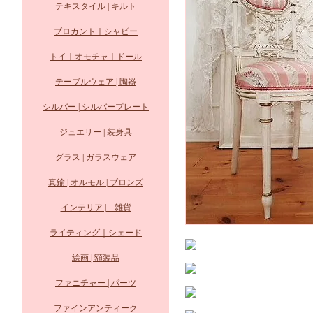
テキスタイル | キルト
ブロカント｜シャビー
トイ｜オモチャ｜ドール
テーブルウェア | 陶器
シルバー | シルバープレート
ジュエリー | 装身具
グラス | ガラスウェア
真鍮 | オルモル | ブロンズ
インテリア | 雑貨
ライティング｜シェード
絵画 | 額装品
ファニチャー | パーツ
ファインアンティーク