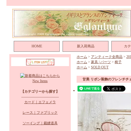
HOME
新入荷商品
カテ
ホーム
>
アンティーク全商品
>
2
ホーム
>
家具 | パーツ
>
椅子
ホーム
>
SOLD OUT
甘美 リボン装飾のフレンチチ
New Items
【カテゴリーから探す】
--------------------------------
カード｜エフェメラ
レース｜ファブリック
ソーイング｜裁縫道具