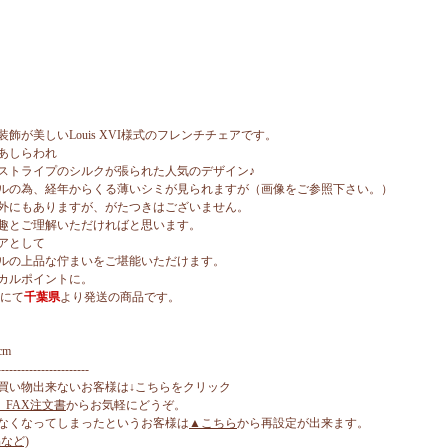
が美しいLouis XVI様式のフレンチチェアです。
あしらわれ
ストライプのシルクが張られた人気のデザイン♪
ルの為、経年からくる薄いシミが見られますが（画像をご参照下さい。）
外にもありますが、がたつきはございません。
趣とご理解いただければと思います。
アとして
ルの上品な佇まいをご堪能いただけます。
カルポイントに。
』にて
千葉県
より発送の商品です。
cm
-----------------------
買い物出来ないお客様は↓こちらをクリック
、FAX注文書
からお気軽にどうぞ。
なくなってしまったというお客様は
▲こちら
から再設定が出来ます。
など)