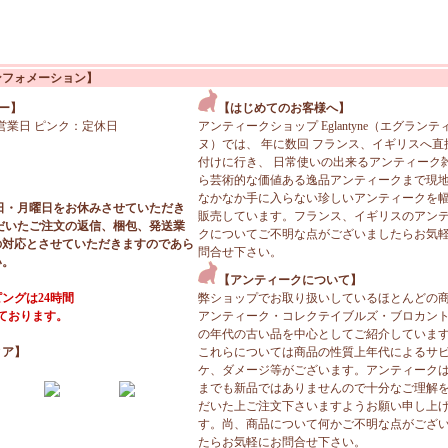
ンフォメーション】
ー】
【はじめてのお客様へ】
営業日 ピンク：定休日
アンティークショップ Eglantyne（エグランテ
ヌ）では、 年に数回 フランス、イギリスへ直
付けに行き、 日常使いの出来るアンティーク
ら芸術的な価値ある逸品アンティークまで現
なかなか手に入らない珍しいアンティークを
日・月曜日をお休みさせていただき
販売しています。フランス、イギリスのアン
だいたご注文の返信、梱包、発送業
クについてご不明な点がございましたらお気
の対応とさせていただきますのであら
問合せ下さい。
い。
【アンティークについて】
ングは24時間
弊ショップでお取り扱いしているほとんどの
っております。
アンティーク・コレクテイブルズ・ブロカン
の年代の古い品を中心としてご紹介していま
ィア】
これらについては商品の性質上年代によるサ
ケ、ダメージ等がございます。アンティーク
までも新品ではありませんので十分なご理解
だいた上ご注文下さいますようお願い申し上
す。尚、商品について何かご不明な点がござ
たらお気軽にお問合せ下さい。