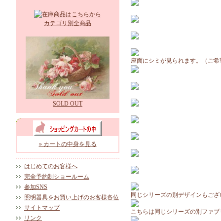
カテゴリ別全商品
座面にシミが見られます。（ご希
SOLD OUT
» カートの中身を見る
はじめてのお客様へ
完全予約制ショールーム
参加SNS
同じシリーズの別デザインもござ
照明器具をお買い上げのお客様各位
サイトマップ
こちらは同じシリーズの別ファブ
リンク