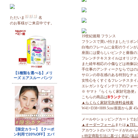
ただいま
名
のお客様がご来店中です。
19世紀後期 フランス
フランスで買い付けましたリボン装飾
白地のフレームに金彩のラインが
座面には愛らしいピンクと薔薇の
フレンチテキスタイルはオリジナ
また経年相応の小傷などは画像以
手仕事のアンティークならではの
サロンの存在感のある特別なチェ
女性心をくすぐるフレンチスタイ
エレガントなインテリアのフォー
※ ヤマト『らくらく家財宅急便
こちらの商品は
Bランク
です。
▲らくらく家財宅急便料金検索
W41×D38×H89.5cm/座面から床 45
---------------------------------------------
メールやショッピングカートでお
▲オーダーフォーム
または
▲TEL
アカウントのパスワードがわから
» 特定商取引法に基づく表記 (返品