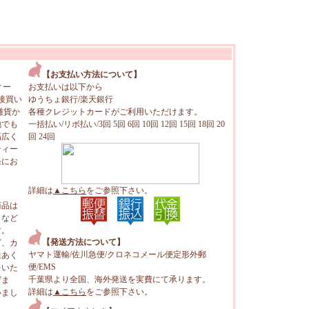
【お支払い方法について】
ィー
お支払いは以下から
接買い
ゆうちょ銀行/楽天銀行
雑貨か
各種クレジットカードがご利用いただけます。
地でも
一括払い/リボ払い/3回 5回 6回 10回 12回 15回 18回 20
幅広く
回 24回
ティー
軽にお
詳細は
▲こちら
をご参照下さい。
商品は
トなど
す。
【発送方法について】
ビ、カ
ヤマト運輸/佐川急便/クロネコメール便定形外郵
はあく
便/EMS
をいた
千葉県より全国、海外発送を実費にて承ります。
げま
詳細は
▲こちら
をご参照下さい。
いまし