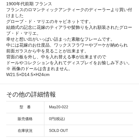
1900年代前期 フランス
フランスのロマンティックアンティークのディーラーより買い付
けました
グローブ・ド・マリエのキャビネットです。
結婚式の記念に花嫁のティアラや髪飾りを入れ額装されたグロー
ブ・ド・マリエ。
幸せと想い出がいっぱい詰まった素敵なフレームです。
中には花嫁のお仕度品、ワックスフラワーやブーケが納められ
前面ガラスから中を見ることが出来ます。
背面の板を外し、中を入れ替える事が出来ますので
ドールやコレクションを入れてディスプレイをお愉しみ下さい。
※ 画像のドールは含まれません。
W21.5×D14.5×H24cm
その他の詳細情報
型 番
May20-022
販売価格
0円(税込)
在庫状況
SOLD OUT