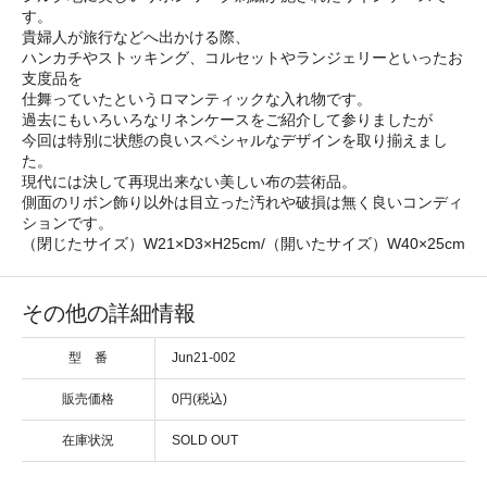
す。
貴婦人が旅行などへ出かける際、
ハンカチやストッキング、コルセットやランジェリーといったお
支度品を
仕舞っていたというロマンティックな入れ物です。
過去にもいろいろなリネンケースをご紹介して参りましたが
今回は特別に状態の良いスペシャルなデザインを取り揃えまし
た。
現代には決して再現出来ない美しい布の芸術品。
側面のリボン飾り以外は目立った汚れや破損は無く良いコンディ
ションです。
（閉じたサイズ）W21×D3×H25cm/（開いたサイズ）W40×25cm
その他の詳細情報
型 番
Jun21-002
販売価格
0円(税込)
在庫状況
SOLD OUT