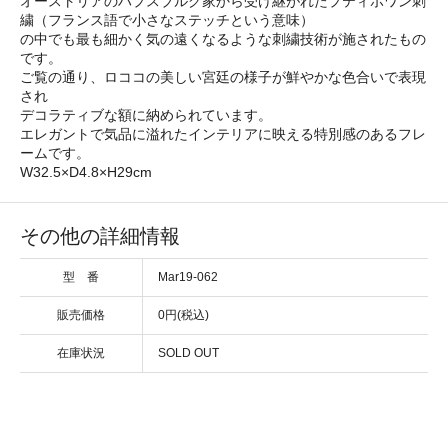
オーストリアのハプスブルグ家から受け継がれたプティポワン刺
繍（フランス語で小さなステッチという意味）
の中でも最も細かく気の遠くなるような刺繍技術が施されたもの
です。
ご覧の通り、ロココの美しい宮廷の様子が鮮やかな色合いで表現
され
デコラティブな額に納められています。
エレガントで気品に溢れたインテリアに映える特別感のあるフレ
ームです。
W32.5×D4.8×H29cm
その他の詳細情報
型 番
Mar19-062
販売価格
0円(税込)
在庫状況
SOLD OUT