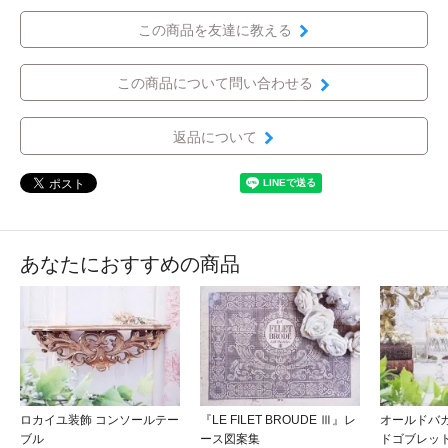
この商品を友達に教える
この商品について問い合わせる
返品について
あなたにおすすめの商品
ロカイユ装飾 コンソールテー
『LE FILET BROUDE Ⅲ』レ
オールドバ
ブル
ース図案集
ドゴブレッ