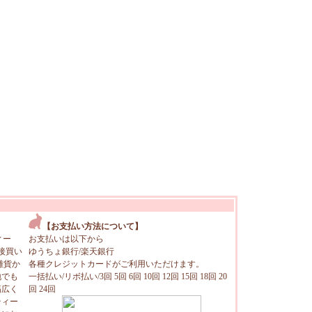
【お支払い方法について】
ィー
お支払いは以下から
接買い
ゆうちょ銀行/楽天銀行
雑貨か
各種クレジットカードがご利用いただけます。
地でも
一括払い/リボ払い/3回 5回 6回 10回 12回 15回 18回 20
幅広く
回 24回
ティー