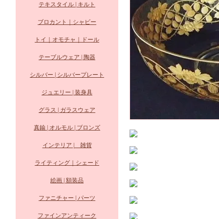
テキスタイル | キルト
ブロカント｜シャビー
トイ｜オモチャ｜ドール
テーブルウェア | 陶器
シルバー | シルバープレート
ジュエリー | 装身具
グラス | ガラスウェア
真鍮 | オルモル | ブロンズ
インテリア | 雑貨
ライティング｜シェード
絵画 | 額装品
ファニチャー | パーツ
ファインアンティーク