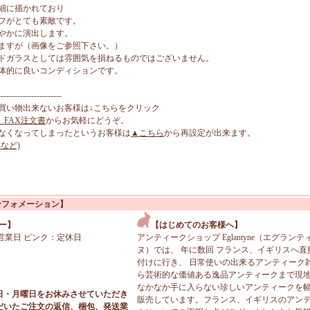
細に描かれており
フがとても素敵です。
やかに演出します。
ますが（画像をご参照下さい。）
ドガラスとしては雰囲気を損ねるものではございません。
体的に良いコンディションです。
-----------------------
買い物出来ないお客様は↓こちらをクリック
、FAX注文書
からお気軽にどうぞ。
なくなってしまったというお客様は
▲こちら
から再設定が出来ます。
など)
ンフォメーション】
ー】
【はじめてのお客様へ】
営業日 ピンク：定休日
アンティークショップ Eglantyne（エグランテ
ヌ）では、 年に数回 フランス、イギリスへ直
付けに行き、 日常使いの出来るアンティーク
ら芸術的な価値ある逸品アンティークまで現
なかなか手に入らない珍しいアンティークを
日・月曜日をお休みさせていただき
販売しています。フランス、イギリスのアン
だいたご注文の返信、梱包、発送業