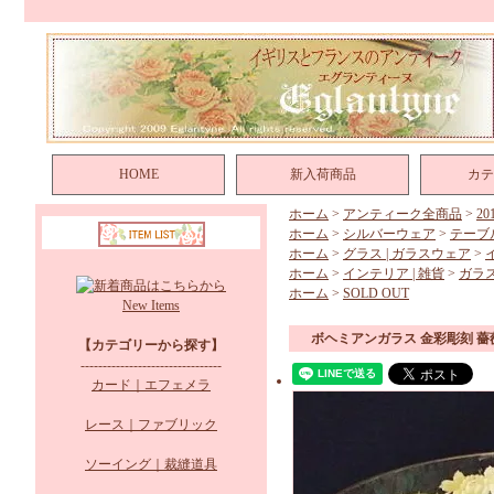
HOME
新入荷商品
カテ
ホーム
>
アンティーク全商品
>
2
ホーム
>
シルバーウェア
>
テーブ
ホーム
>
グラス | ガラスウェア
>
ホーム
>
インテリア | 雑貨
>
ガラ
ホーム
>
SOLD OUT
New Items
ボヘミアンガラス 金彩彫刻 
【カテゴリーから探す】
--------------------------------
カード｜エフェメラ
レース｜ファブリック
ソーイング｜裁縫道具