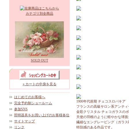
カテゴリ別全商品
SOLD OUT
» カートの中身を見る
はじめてのお客様へ
1900年代前期 チェコスロバキア
完全予約制ショールーム
フランスの高級サロン系アンティ
参加SNS
金彩クリスタル チェコガラスの
照明器具をお買い上げのお客様各位
天使の羽根のように軽やかな球面
サイトマップ
繊細なエングレービング（ガラス
リンク
特別感のある作品です。