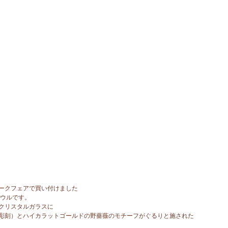
ークフェアで買い付けました
ボウルです。
クリスタルガラスに
彫刻）とハイカラットゴールドの野薔薇のモチーフがぐるりと施された