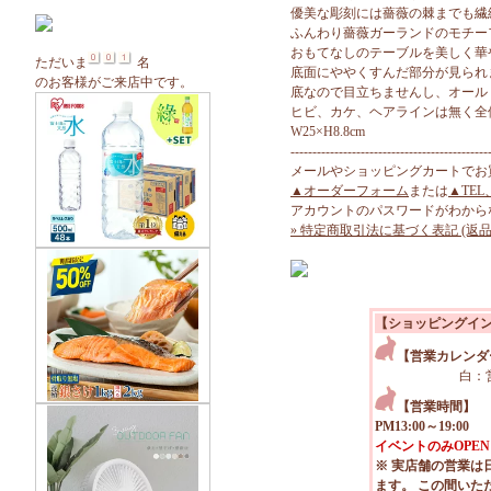
優美な彫刻には薔薇の棘までも繊
ふんわり薔薇ガーランドのモチー
おもてなしのテーブルを美しく華
ただいま
名
底面にややくすんだ部分が見られ
のお客様がご来店中です。
底なので目立ちませんし、オール
ヒビ、カケ、ヘアラインは無く全
W25×H8.8cm
---------------------------------------------
メールやショッピングカートでお
▲オーダーフォーム
または
▲TEL
アカウントのパスワードがわから
» 特定商取引法に基づく表記 (返品
【ショッピングイ
【営業カレンダ
白：
【営業時間】
PM13:00～19:00
イベントのみOPEN
※ 実店舗の営業は
ます。 この間いた