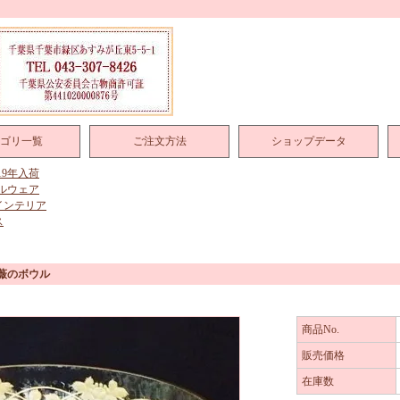
ゴリ一覧
ご注文方法
ショップデータ
019年入荷
ルウェア
インテリア
ス
薔薇のボウル
商品No.
販売価格
在庫数