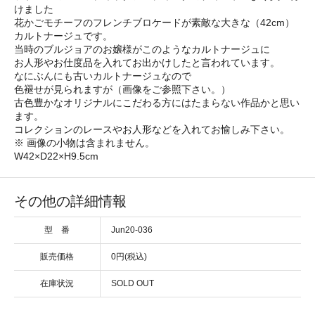
けました
花かごモチーフのフレンチブロケードが素敵な大きな（42cm）
カルトナージュです。
当時のブルジョアのお嬢様がこのようなカルトナージュに
お人形やお仕度品を入れてお出かけしたと言われています。
なにぶんにも古いカルトナージュなので
色褪せが見られますが（画像をご参照下さい。）
古色豊かなオリジナルにこだわる方にはたまらない作品かと思い
ます。
コレクションのレースやお人形などを入れてお愉しみ下さい。
※ 画像の小物は含まれません。
W42×D22×H9.5cm
その他の詳細情報
型 番
Jun20-036
販売価格
0円(税込)
在庫状況
SOLD OUT