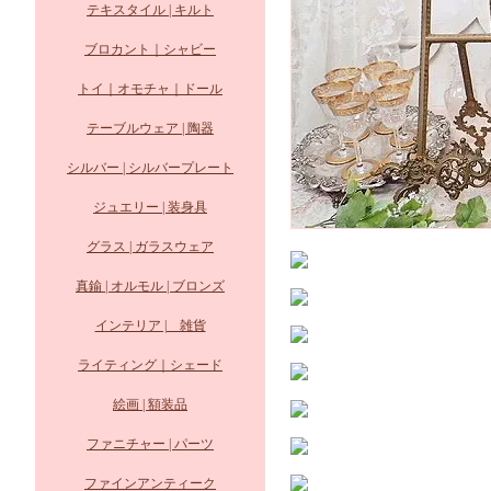
テキスタイル | キルト
ブロカント｜シャビー
トイ｜オモチャ｜ドール
テーブルウェア | 陶器
シルバー | シルバープレート
ジュエリー | 装身具
グラス | ガラスウェア
真鍮 | オルモル | ブロンズ
インテリア | 雑貨
ライティング｜シェード
絵画 | 額装品
ファニチャー | パーツ
ファインアンティーク