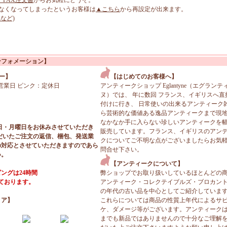
、FAX注文書
からお気軽にどうぞ。
なくなってしまったというお客様は
▲こちら
から再設定が出来ます。
など)
ンフォメーション】
ー】
【はじめてのお客様へ】
営業日 ピンク：定休日
アンティークショップ Eglantyne（エグランテ
ヌ）では、 年に数回 フランス、イギリスへ直
付けに行き、 日常使いの出来るアンティーク
ら芸術的な価値ある逸品アンティークまで現
なかなか手に入らない珍しいアンティークを
日・月曜日をお休みさせていただき
販売しています。フランス、イギリスのアン
だいたご注文の返信、梱包、発送業
クについてご不明な点がございましたらお気
の対応とさせていただきますのであら
問合せ下さい。
い。
【アンティークについて】
ングは24時間
弊ショップでお取り扱いしているほとんどの
っております。
アンティーク・コレクテイブルズ・ブロカン
の年代の古い品を中心としてご紹介していま
ィア】
これらについては商品の性質上年代によるサ
ケ、ダメージ等がございます。アンティーク
までも新品ではありませんので十分なご理解