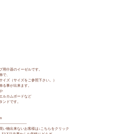
プ用什器のイーゼルです。
飾で、
サイズ（サイズをご参照下さい。）
飾る事が出来ます。
や
エルカムボードなど
タンドです。
m
-----------------------
買い物出来ないお客様は↓こちらをクリック