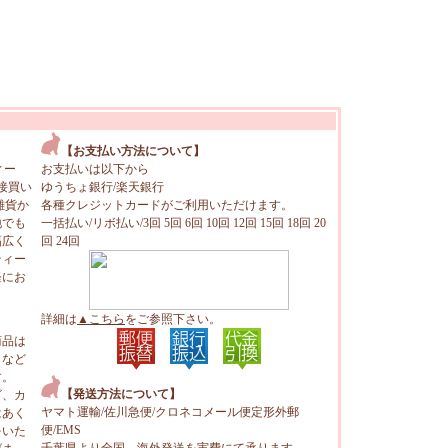
【お支払い方法について】
ィー
お支払いは以下から
接買い
ゆうちょ銀行/楽天銀行
雑貨か
各種クレジットカードがご利用いただけます。
地でも
一括払い/リボ払い/3回 5回 6回 10回 12回 15回 18回 20
幅広く
回 24回
ティー
軽にお
詳細は
▲こちら
をご参照下さい。
商品は
トなど
す。
【発送方法について】
ビ、カ
ヤマト運輸/佐川急便/クロネコメール便定形外郵
はあく
便/EMS
をいた