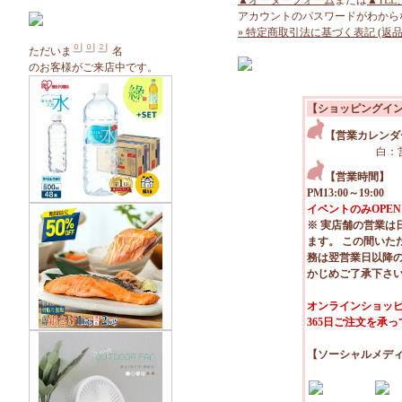
▲オーダーフォーム
または
▲TEL
アカウントのパスワードがわから
» 特定商取引法に基づく表記 (返品
ただいま
名
のお客様がご来店中です。
【ショッピングイ
【営業カレンダ
白：
【営業時間】
PM13:00～19:00
イベントのみOPEN
※ 実店舗の営業は
ます。 この間いた
務は翌営業日以降
かじめご了承下さ
オンラインショッピ
365日ご注文を承
【ソーシャルメデ