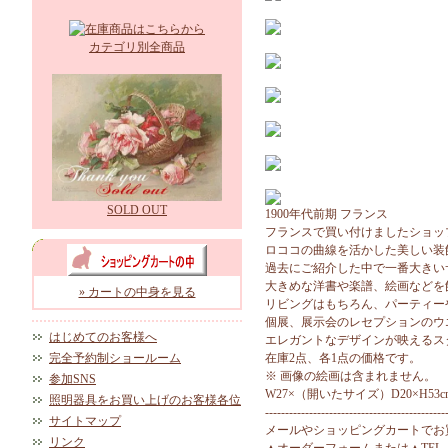
カテゴリ別全商品
SOLD OUT
1900年代前期 フランス
フランスで買い付けましたショッ
ロココの曲線を活かした美しい装
過去にご紹介した中で一番大きい
大きめな洋書や楽譜、絵画などを
» カートの中身を見る
リビングはもちろん、パーティー
個展、展示会のレセプションのウ
はじめてのお客様へ
エレガントなデザインが映えるス
完全予約制ショールーム
在庫2点、各1点の価格です。
※ 画像の絵画は含まれません。
参加SNS
W27×（開いたサイズ）D20×H53c
照明器具をお買い上げのお客様各位
---------------------------------------------
サイトマップ
メールやショッピングカートでお
リンク