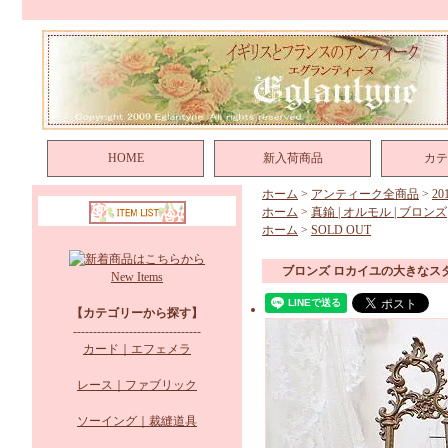
HOME
新入荷商品
カテ
ホーム
>
アンティーク全商品
>
2
ホーム
>
真鍮 | オルモル | ブロンズ
ホーム
>
SOLD OUT
ブロンズ ロカイユの大きなス
New Items
【カテゴリーから探す】
--------------------------------
カード｜エフェメラ
レース｜ファブリック
ソーイング｜裁縫道具