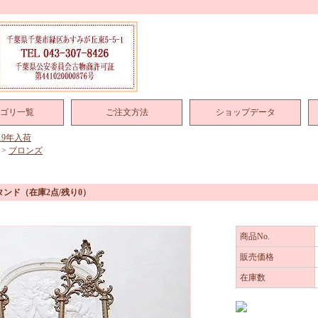
ゴリ一覧
ご注文方法
ショップデータ
019年入荷
>
ブロンズ
タンド
（在庫2点/残り0）
商品No.
販売価格
在庫数