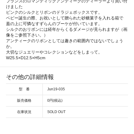
フランスのロマンティックアンティークのディーラーより買い付
けました
ピンクのシルクとリボンのドラジェボックスです。
ベビー誕生の際、お祝いとして贈られた砂糖菓子を入れる箱で
蓋の上に可憐なすずらんのブーケが付いています。
シルクのおリボンには経年からくるダメージが見られますが（画
像をご参照下さい。）
アンティークのリボンとしては趣きの範囲内ではないでしょう
か。
大切なジュエリーやコレクションなどをしまって。
W25.5×D12.5×H5cm
その他の詳細情報
型 番
Jun19-035
販売価格
0円(税込)
在庫状況
SOLD OUT