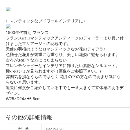
ロマンティックなブドワールインテリアに♪
1900年代前期 フランス
フランスのロマンティックアンティークのディーラーより買い付
けましたマリアージュの花冠です。
天使の羽根のようなロマンティックなお花のティアラ♪
色褪せた花弁が幾重にも重なり、美しい花姿に魅せられます。
古布がお好きな方にはたまらない
フレンチシャビーなインテリアに飾りたい素敵なシルエット。
極小のシミが見られますが（画像をご参照下さい。）
雰囲気を損なうものではなく 花弁の下の方なのであまり気にな
らないと思います。
過去に何度かご紹介している中でも一番大きくて立体感のあるデ
ザイン。
W25×D24×H6.5cm
その他の詳細情報
型 番
Dec19-020