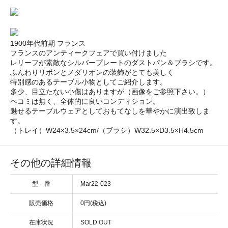
1900年代前期 フランス
フランスのアンティークフェアで買い付けました
レリーフが素敵なシルバープレートのダストパン＆ブラシです。
ふんわりリボンとメダリオンの装飾がとても美しく
特別感のあるテーブル小物としてご紹介します。
多少、目立たない小傷はありますが（画像をご参照下さい。）
ヘコミは無く、全体的に良いコンディション。
魅せるテーブルウェアとしておもてなしを華やかに演出致しま
す。
（トレイ）W24×3.5×24cm/（ブラシ）W32.5×D3.5×H4.5cm
その他の詳細情報
型 番
Mar22-023
販売価格
0円(税込)
在庫状況
SOLD OUT