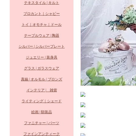
テキスタイル | キルト
ブロカント｜シャビー
トイ｜オモチャ｜ドール
テーブルウェア | 陶器
シルバー | シルバープレート
ジュエリー | 装身具
グラス | ガラスウェア
真鍮 | オルモル | ブロンズ
インテリア | 雑貨
ライティング｜シェード
絵画 | 額装品
ファニチャー | パーツ
ファインアンティーク