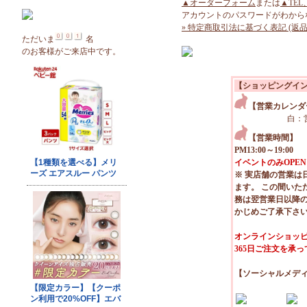
▲オーダーフォーム
または
▲TEL
アカウントのパスワードがわから
» 特定商取引法に基づく表記 (返品
ただいま
名
のお客様がご来店中です。
【ショッピングイ
【営業カレンダ
白：
【営業時間】
PM13:00～19:00
イベントのみOPEN
※ 実店舗の営業は
ます。 この間いた
務は翌営業日以降
かじめご了承下さ
オンラインショッピ
365日ご注文を承
【ソーシャルメデ