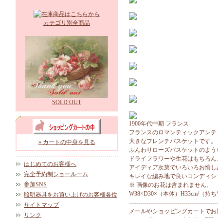
カテゴリ別全商品
SOLD OUT
1900年代中期 フランス
フランスのロマンティックアンテ
大きなフレンチバスケットです。
» カートの中身を見る
ふんわりローズバスケットのよう
ドライフラワーや生花はもちろん
はじめてのお客様へ
アイディア次第でいろいろお愉し
完全予約制ショールーム
キレイな編み地で良いコンディシ
参加SNS
※ 画像のお花は含まれません。
W38×D30×（本体）H33cm/（持ち
照明器具をお買い上げのお客様各位
---------------------------------------------
サイトマップ
メールやショッピングカートでお
リンク