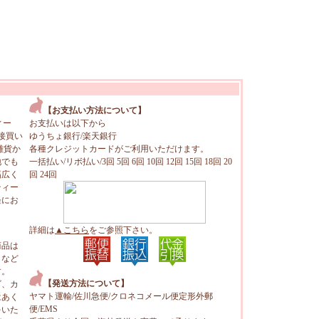
【お支払い方法について】
ィー
お支払いは以下から
接買い
ゆうちょ銀行/楽天銀行
雑貨か
各種クレジットカードがご利用いただけます。
地でも
一括払い/リボ払い/3回 5回 6回 10回 12回 15回 18回 20
幅広く
回 24回
ティー
軽にお
詳細は
▲こちら
をご参照下さい。
商品は
トなど
す。
【発送方法について】
ビ、カ
ヤマト運輸/佐川急便/クロネコメール便定形外郵
はあく
便/EMS
をいた