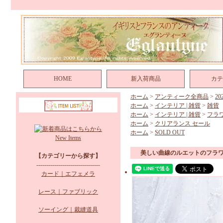
HOME
新入荷商品
カテ
ホーム
>
アンティーク全商品
>
2
ホーム
>
インテリア | 雑貨
>
雑貨
ホーム
>
インテリア | 雑貨
>
フラ
ホーム
>
クリアランス セール
ホーム
>
SOLD OUT
New Items
美しい曲線のルエットのフラ
【カテゴリーから探す】
--------------------------------
カード｜エフェメラ
レース｜ファブリック
ソーイング｜裁縫道具