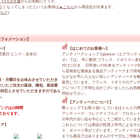
、FAX注文書
からお気軽にどうぞ。
なくなってしまったというお客様は
▲こちら
から再設定が出来ます。
など)
ンフォメーション】
ー】
【はじめてのお客様へ】
営業日 ピンク：定休日
アンティークショップ Eglantyne（エグランテ
ヌ）では、 年に数回 フランス、イギリスへ直
付けに行き、 日常使いの出来るアンティーク
ら芸術的な価値ある逸品アンティークまで現
なかなか手に入らない珍しいアンティークを
日・月曜日をお休みさせていただき
販売しています。フランス、イギリスのアン
だいたご注文の返信、梱包、発送業
クについてご不明な点がございましたらお気
の対応とさせていただきますのであら
問合せ下さい。
い。
【アンティークについて】
ングは24時間
弊ショップでお取り扱いしているほとんどの
っております。
アンティーク・コレクテイブルズ・ブロカン
の年代の古い品を中心としてご紹介していま
ィア】
これらについては商品の性質上年代によるサ
ケ、ダメージ等がございます。アンティーク
までも新品ではありませんので十分なご理解