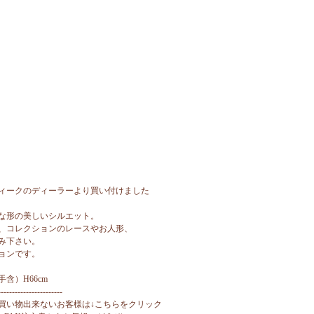
ィークのディーラーより買い付けました
な形の美しいシルエット。
、コレクションのレースやお人形、
み下さい。
ョンです。
手含）H66cm
-----------------------
買い物出来ないお客様は↓こちらをクリック