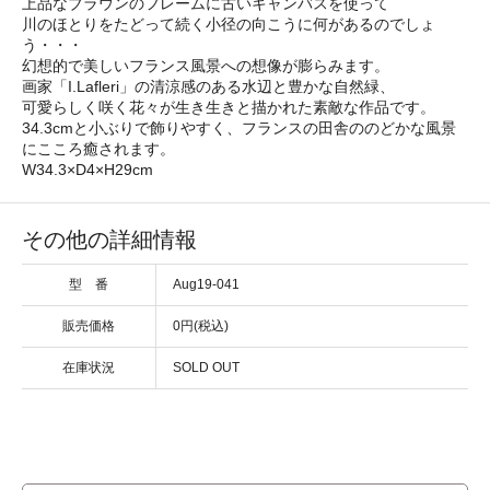
上品なブラウンのフレームに古いキャンバスを使って
川のほとりをたどって続く小径の向こうに何があるのでしょ
う・・・
幻想的で美しいフランス風景への想像が膨らみます。
画家「I.Lafleri」の清涼感のある水辺と豊かな自然緑、
可愛らしく咲く花々が生き生きと描かれた素敵な作品です。
34.3cmと小ぶりで飾りやすく、フランスの田舎ののどかな風景
にこころ癒されます。
W34.3×D4×H29cm
その他の詳細情報
型 番
Aug19-041
販売価格
0円(税込)
在庫状況
SOLD OUT