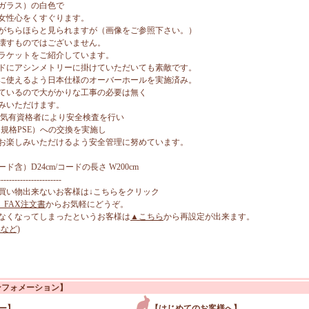
ガラス）の白色で
女性心をくすぐります。
がちらほらと見られますが（画像をご参照下さい。）
壊すものではございません。
ラケットをご紹介しています。
ドにアシンメトリーに掛けていただいても素敵です。
に使えるよう日本仕様のオーバーホールを実施済み。
ているので大がかりな工事の必要は無く
みいただけます。
電気有資格者により安全検査を行い
規格PSE）への交換を実施し
お楽しみいただけるよう安全管理に努めています。
ェード含）D24cm/コードの長さ W200cm
-----------------------
買い物出来ないお客様は↓こちらをクリック
、FAX注文書
からお気軽にどうぞ。
なくなってしまったというお客様は
▲こちら
から再設定が出来ます。
など)
ンフォメーション】
ー】
【はじめてのお客様へ】