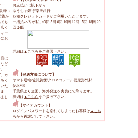
ィー
お支払いは以下から
接買い
ゆうちょ銀行/楽天銀行
雑貨か
各種クレジットカードがご利用いただけます。
地でも
一括払い/リボ払い/3回 5回 6回 10回 12回 15回 18回 20
幅広く
回 24回
ティー
軽にお
詳細は
▲こちら
をご参照下さい。
商品は
トなど
す。
【発送方法について】
ビ、カ
ヤマト運輸/佐川急便/クロネコメール便定形外郵
はあく
便/EMS
をいた
千葉県より全国、海外発送を実費にて承ります。
げま
詳細は
▲こちら
をご参照下さい。
いまし
【マイアカウント】
ログインパスワードを忘れてしまったお客様は
▲こち
ら
から再設定して下さい。