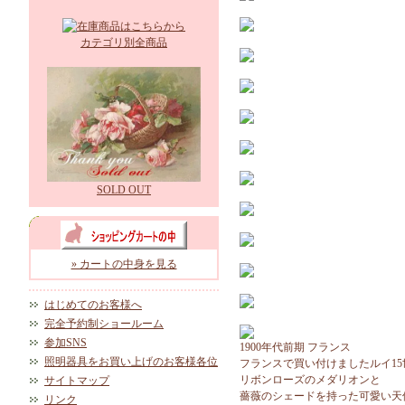
カテゴリ別全商品
SOLD OUT
» カートの中身を見る
はじめてのお客様へ
完全予約制ショールーム
参加SNS
1900年代前期 フランス
照明器具をお買い上げのお客様各位
フランスで買い付けましたルイ1
リボンローズのメダリオンと
サイトマップ
薔薇のシェードを持った可愛い天
リンク