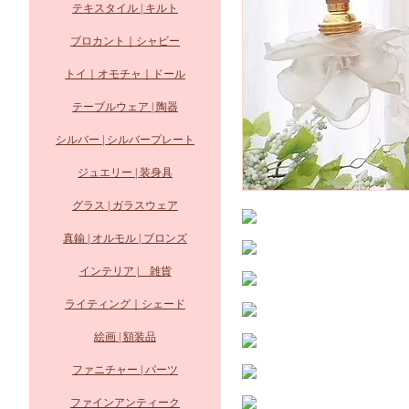
テキスタイル | キルト
ブロカント｜シャビー
トイ｜オモチャ｜ドール
テーブルウェア | 陶器
シルバー | シルバープレート
ジュエリー | 装身具
グラス | ガラスウェア
真鍮 | オルモル | ブロンズ
インテリア | 雑貨
ライティング｜シェード
絵画 | 額装品
ファニチャー | パーツ
ファインアンティーク