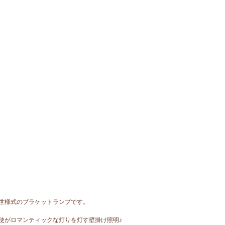
5世様式のブラケットランプです。
使がロマンティックな灯りを灯す壁掛け照明♪