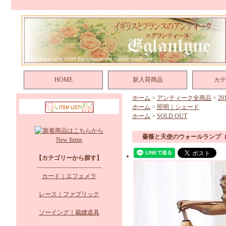
HOME
新入荷商品
カテ
ホーム
>
アンティーク全商品
>
2
ホーム
>
照明｜シェード
ホーム
>
SOLD OUT
薔薇と天使のウォールランプ（
New Items
【カテゴリーから探す】
--------------------------------
カード｜エフェメラ
レース｜ファブリック
ソーイング｜裁縫道具