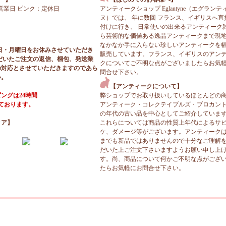
営業日 ピンク：定休日
アンティークショップ Eglantyne（エグランテ
ヌ）では、 年に数回 フランス、イギリスへ直
付けに行き、 日常使いの出来るアンティーク
ら芸術的な価値ある逸品アンティークまで現
なかなか手に入らない珍しいアンティークを
日・月曜日をお休みさせていただき
販売しています。フランス、イギリスのアン
だいたご注文の返信、梱包、発送業
クについてご不明な点がございましたらお気
の対応とさせていただきますのであら
問合せ下さい。
い。
【アンティークについて】
ングは24時間
弊ショップでお取り扱いしているほとんどの
っております。
アンティーク・コレクテイブルズ・ブロカン
の年代の古い品を中心としてご紹介していま
ィア】
これらについては商品の性質上年代によるサ
ケ、ダメージ等がございます。アンティーク
までも新品ではありませんので十分なご理解
だいた上ご注文下さいますようお願い申し上
す。尚、商品について何かご不明な点がござ
たらお気軽にお問合せ下さい。