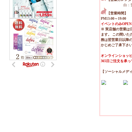
白：
【営業時間】
PM13:00～19:00
イベントのみOPEN
※ 実店舗の営業は
ます。 この間いた
務は翌営業日以降
かじめご了承下さ
オンラインショッピ
365日ご注文を承
【ソーシャルメデ