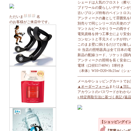
シェードは人気のフロスト（擦り
ブドワールの愛らしいデザインが
古いブロンズ特有のペイントロス
ただいま
名
アンティークの趣として雰囲気を
のお客様がご来店中です。
別売りで同じシリーズの天使のブ
マントルピースやミラーの両サイ
電気資格を持つ工事士により安全
コンセントと手元スイッチが付い
このまま壁に掛けるだけでお愉し
※ 当店の照明器具は全て日本の
新品の配線コード、ソケット(国内
アンティークの照明を長く安全に
電球（口径E17/40W）1球付き
（本体）W10×D20×Hc21m/（シ
---------------------------------------------
メールやショッピングカートでお
▲オーダーフォーム
または
▲TEL
アカウントのパスワードがわから
» 特定商取引法に基づく表記 (返品
【ショッピングイ
【営業カレンダ