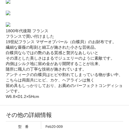
1800年代後期 フランス
フランスで買い付けました
19世紀フランス マザーオブパール（白蝶貝）のお財布です。
繊細な薔薇の彫刻と細工が施された小さな芸術品。
白蝶貝ならではの艶のある質感と贅沢なあしらいと
その凛とした美しさはまるでジュエリーのように素敵です。
内側はシルク地に留め金があり開閉することが出来、
随所に職人の丁寧な技術が施されています。
アンティークの白蝶貝はヒビや割れてしまっている物が多い中、
こちらは両面共にヒビ、カケ、ヘアラインは無く
留め具もしっかりしており、お薦めのパーフェクトコンディショ
ンです。
W6.8×D1.2×5Hcm
その他の詳細情報
型 番
Feb20-009