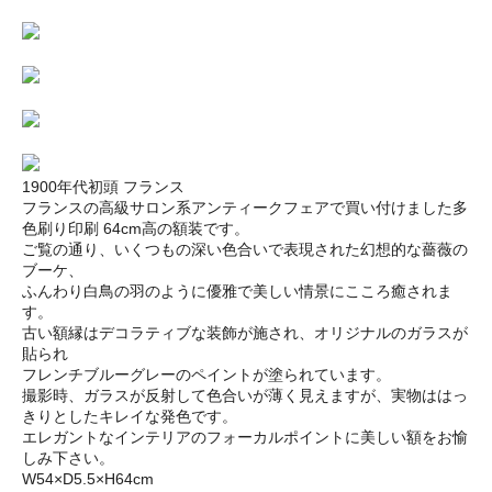
1900年代初頭 フランス
フランスの高級サロン系アンティークフェアで買い付けました多
色刷り印刷 64cm高の額装です。
ご覧の通り、いくつもの深い色合いで表現された幻想的な薔薇の
ブーケ、
ふんわり白鳥の羽のように優雅で美しい情景にこころ癒されま
す。
古い額縁はデコラティブな装飾が施され、オリジナルのガラスが
貼られ
フレンチブルーグレーのペイントが塗られています。
撮影時、ガラスが反射して色合いが薄く見えますが、実物ははっ
きりとしたキレイな発色です。
エレガントなインテリアのフォーカルポイントに美しい額をお愉
しみ下さい。
W54×D5.5×H64cm