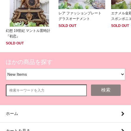
レア ファッションプレート
エナメル金
グラスオーナメント
スボンボニ
SOLD OUT
SOLD OUT
幻想 19世紀 マントル置時計
『初恋』
SOLD OUT
ほかの商品を探す
検索
ホーム
カートを見る