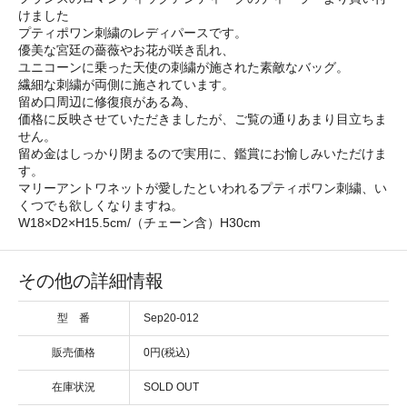
けました
プティポワン刺繍のレディパースです。
優美な宮廷の薔薇やお花が咲き乱れ、
ユニコーンに乗った天使の刺繍が施された素敵なバッグ。
繊細な刺繍が両側に施されています。
留め口周辺に修復痕がある為、
価格に反映させていただきましたが、ご覧の通りあまり目立ちま
せん。
留め金はしっかり閉まるので実用に、鑑賞にお愉しみいただけま
す。
マリーアントワネットが愛したといわれるプティポワン刺繍、い
くつでも欲しくなりますね。
W18×D2×H15.5cm/（チェーン含）H30cm
その他の詳細情報
型 番
Sep20-012
販売価格
0円(税込)
在庫状況
SOLD OUT