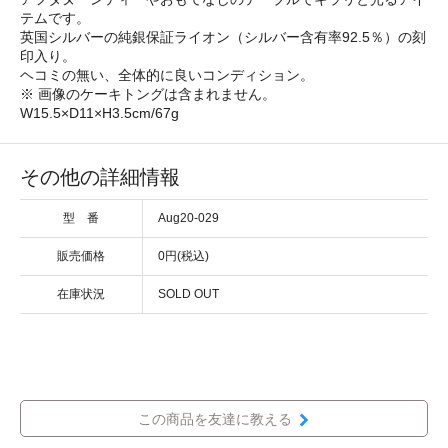
テムです。
英国シルバーの純銀保証ライオン（シルバー含有率92.5％）の刻
印入り。
ヘコミの無い、全体的に良いコンディション。
※ 画像のケーキトングは含まれません。
W15.5×D11×H3.5cm/67g
その他の詳細情報
型 番
Aug20-029
販売価格
0円(税込)
在庫状況
SOLD OUT
この商品を友達に教える