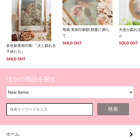
母娘 美術印刷額 慈愛に満ち
天使が戯れ
て
ム
SOLD OUT
SOLD OUT
多色刷美術印刷 『犬と戯れる
子供たち』
SOLD OUT
ほかの商品を探す
検索
ホーム