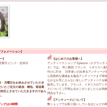
ンフォメーション】
ー】
【はじめてのお客様へ】
営業日 ピンク：定休日
アンティークショップ Eglantyne（エグランテ
ヌ）では、 年に数回 フランス、イギリスへ直
付けに行き、 日常使いの出来るアンティーク
ら芸術的な価値ある逸品アンティークまで現
なかなか手に入らない珍しいアンティークを
日・月曜日をお休みさせていただき
販売しています。フランス、イギリスのアン
だいたご注文の返信、梱包、発送業
クについてご不明な点がございましたらお気
の対応とさせていただきますのであら
問合せ下さい。
い。
【アンティークについて】
ングは24時間
弊ショップでお取り扱いしているほとんどの