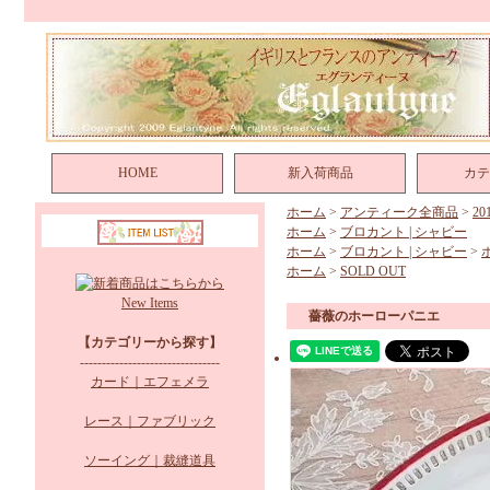
HOME
新入荷商品
カテ
ホーム
>
アンティーク全商品
>
2
ホーム
>
ブロカント | シャビー
ホーム
>
ブロカント | シャビー
>
ホーム
>
SOLD OUT
New Items
薔薇のホーローパニエ
【カテゴリーから探す】
--------------------------------
カード｜エフェメラ
レース｜ファブリック
ソーイング｜裁縫道具