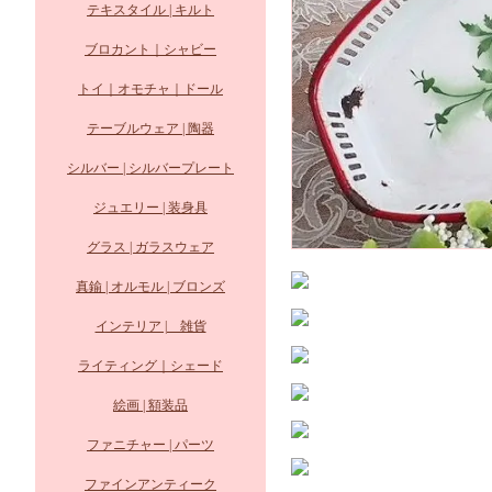
テキスタイル | キルト
ブロカント｜シャビー
トイ｜オモチャ｜ドール
テーブルウェア | 陶器
シルバー | シルバープレート
ジュエリー | 装身具
グラス | ガラスウェア
真鍮 | オルモル | ブロンズ
インテリア | 雑貨
ライティング｜シェード
絵画 | 額装品
ファニチャー | パーツ
ファインアンティーク