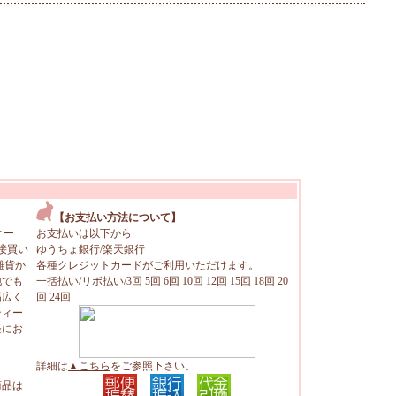
【お支払い方法について】
ィー
お支払いは以下から
接買い
ゆうちょ銀行/楽天銀行
雑貨か
各種クレジットカードがご利用いただけます。
地でも
一括払い/リボ払い/3回 5回 6回 10回 12回 15回 18回 20
幅広く
回 24回
ティー
軽にお
詳細は
▲こちら
をご参照下さい。
商品は