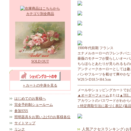
カテゴリ別全商品
1900年代前期 フランス
エナメルホーローのフレンチパニ
薔薇のモチーフが愛らしいオーバ
SOLD OUT
ちらほらとあたりが見られるもの
アンティークホーローとしては趣
パンやフルーツを載せて爽やかな
W29.5×D18.5×H4.5cm
---------------------------------------------
» カートの中身を見る
メールやショッピングカートでお
▲オーダーフォーム
または
▲TEL
はじめてのお客様へ
アカウントのパスワードがわから
完全予約制ショールーム
» 特定商取引法に基づく表記 (返品
参加SNS
照明器具をお買い上げのお客様各位
サイトマップ
人気アクセスランキング♪お
リンク