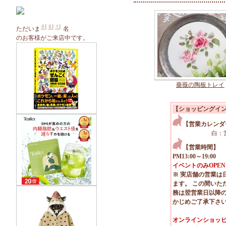
ただいま
名
のお客様がご来店中です。
薔薇の陶板トレイ
【ショッピングイ
【営業カレンダ
白：
【営業時間】
PM13:00～19:00
イベントのみOPEN
※ 実店舗の営業は
ます。 この間いた
務は翌営業日以降
かじめご了承下さ
オンラインショッピ