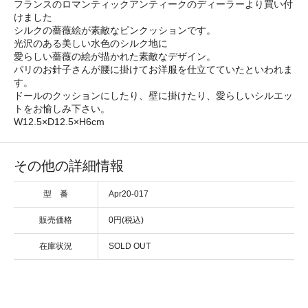
フランスのロマンティックアンティークのディーラーより買い付
けました
シルクの薔薇絵が素敵なピンクッションです。
光沢のある美しい水色のシルク地に
愛らしい薔薇の絵が描かれた素敵なデザイン。
パリのお針子さんが腰に掛けてお洋服を仕立てていたといわれま
す。
ドールのクッションにしたり、壁に掛けたり、愛らしいシルエッ
トをお愉しみ下さい。
W12.5×D12.5×H6cm
その他の詳細情報
型 番
Apr20-017
販売価格
0円(税込)
在庫状況
SOLD OUT