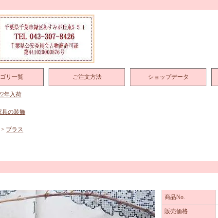
ゴリ一覧
ご注文方法
ショップデータ
022年入荷
家具の装飾
>
ブラス
）
商品No.
販売価格