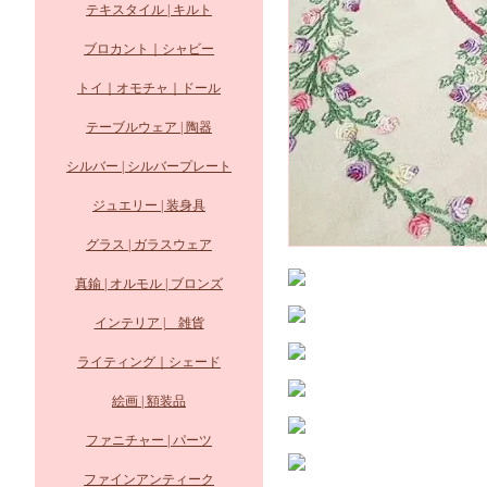
テキスタイル | キルト
ブロカント｜シャビー
トイ｜オモチャ｜ドール
テーブルウェア | 陶器
シルバー | シルバープレート
ジュエリー | 装身具
グラス | ガラスウェア
真鍮 | オルモル | ブロンズ
インテリア | 雑貨
ライティング｜シェード
絵画 | 額装品
ファニチャー | パーツ
ファインアンティーク