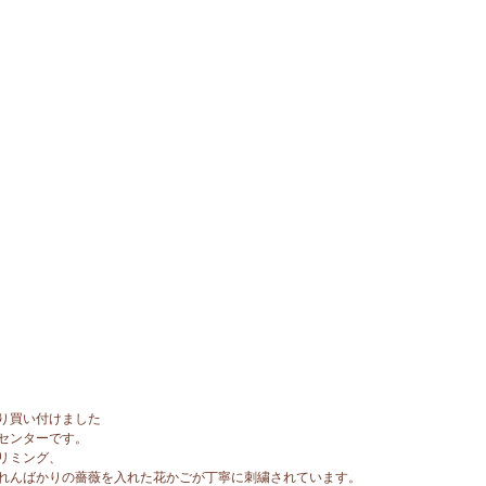
り買い付けました
センターです。
リミング、
れんばかりの薔薇を入れた花かごが丁寧に刺繍されています。