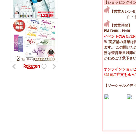
【ショッピングイ
【営業カレンダ
白：
【営業時間】
PM13:00～19:00
イベントのみOPEN
※ 実店舗の営業は
ます。 この間いた
務は翌営業日以降
かじめご了承下さ
オンラインショッピ
365日ご注文を承
【ソーシャルメデ