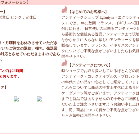
ンフォメーション】
ー】
【はじめてのお客様へ】
営業日 ピンク：定休日
アンティークショップ Eglantyne（エグランテ
ヌ）では、 年に数回 フランス、イギリスへ直
付けに行き、 日常使いの出来るアンティーク
ら芸術的な価値ある逸品アンティークまで現
なかなか手に入らない珍しいアンティークを
日・月曜日をお休みさせていただき
販売しています。フランス、イギリスのアン
だいたご注文の返信、梱包、発送業
クについてご不明な点がございましたらお気
の対応とさせていただきますのであら
問合せ下さい。
い。
【アンティークについて】
ングは24時間
弊ショップでお取り扱いしているほとんどの
っております。
アンティーク・コレクテイブルズ・ブロカン
の年代の古い品を中心としてご紹介していま
ィア】
これらについては商品の性質上年代によるサ
ケ、ダメージ等がございます。アンティーク
までも新品ではありませんので十分なご理解
だいた上ご注文下さいますようお願い申し上
す。尚、商品について何かご不明な点がござ
たらお気軽にお問合せ下さい。