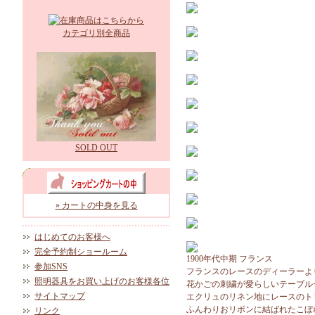
カテゴリ別全商品
SOLD OUT
» カートの中身を見る
はじめてのお客様へ
完全予約制ショールーム
1900年代中期 フランス
参加SNS
フランスのレースのディーラーよ
照明器具をお買い上げのお客様各位
花かごの刺繍が愛らしいテーブル
サイトマップ
エクリュのリネン地にレースのト
ふんわりおリボンに結ばれたこぼ
リンク