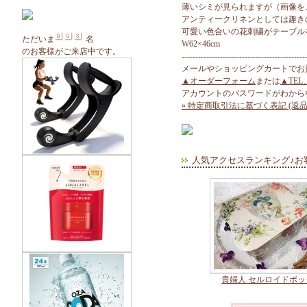
薄いシミが見られますが（画像を
アンティークリネンとしては趣き
可愛い色合いの花刺繍がテーブル
ただいま
名
W62×46cm
のお客様がご来店中です。
---------------------------------------------
メールやショッピングカートでお
▲オーダーフォーム
または
▲TEL
アカウントのパスワードがわから
» 特定商取引法に基づく表記 (返品
人気アクセスランキング♪お
貴婦人 セルロイドボッ