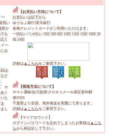
【お支払い方法について】
ィー
お支払いは以下から
接買い
ゆうちょ銀行/楽天銀行
雑貨か
各種クレジットカードがご利用いただけます。
地でも
一括払い/リボ払い/3回 5回 6回 10回 12回 15回 18回 20
幅広く
回 24回
ティー
軽にお
詳細は
▲こちら
をご参照下さい。
商品は
トなど
す。
【発送方法について】
ビ、カ
ヤマト運輸/佐川急便/クロネコメール便定形外郵
はあく
便/EMS
をいた
千葉県より全国、海外発送を実費にて承ります。
げま
詳細は
▲こちら
をご参照下さい。
いまし
【マイアカウント】
ログインパスワードを忘れてしまったお客様は
▲こち
ら
から再設定して下さい。