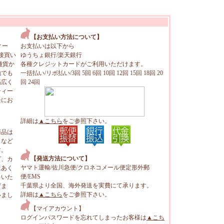
【お支払い方法について】
ィー
お支払いは以下から
接買い
ゆうちょ銀行/楽天銀行
雑貨か
各種クレジットカードがご利用いただけます。
地でも
一括払い/リボ払い/3回 5回 6回 10回 12回 15回 18回 20
幅広く
回 24回
ティー
軽にお
詳細は
▲こちら
をご参照下さい。
商品は
トなど
す。
【発送方法について】
ビ、カ
ヤマト運輸/佐川急便/クロネコメール便定形外郵
はあく
便/EMS
をいた
千葉県より全国、海外発送を実費にて承ります。
げま
詳細は
▲こちら
をご参照下さい。
いまし
【マイアカウント】
ログインパスワードを忘れてしまったお客様は
▲こち