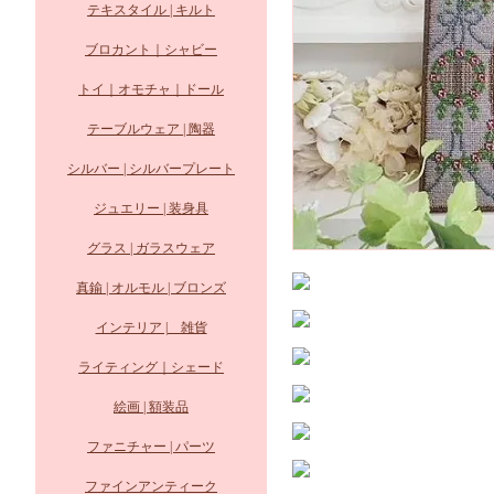
テキスタイル | キルト
ブロカント｜シャビー
トイ｜オモチャ｜ドール
テーブルウェア | 陶器
シルバー | シルバープレート
ジュエリー | 装身具
グラス | ガラスウェア
真鍮 | オルモル | ブロンズ
インテリア | 雑貨
ライティング｜シェード
絵画 | 額装品
ファニチャー | パーツ
ファインアンティーク