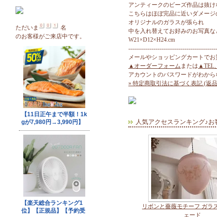
アンティークのビーズ作品は抜け
こちらはほぼ完品に近いダメージ
オリジナルのガラスが張られ
ただいま
名
中を入れ替えてお好みのお写真な
のお客様がご来店中です。
W21×D12×H24.cm
---------------------------------------------
メールやショッピングカートでお
▲オーダーフォーム
または
▲TEL
アカウントのパスワードがわから
» 特定商取引法に基づく表記 (返品
人気アクセスランキング♪お
リボンと薔薇モチーフ ガラ
ェード