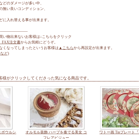
などのダメージが多い中、
の無い良いコンディション、
どに入れ替える事が出来ます。
-----------------------
買い物出来ないお客様は↓こちらをクリック
、FAX注文書
からお気軽にどうぞ。
なくなってしまったというお客様は
▲こちら
から再設定が出来ます。
など)
客様がクリックしてくださった気になる商品です。
スボウルシ
オルモル装飾 ハープを奏でる美女 コ
ワトー画 Tinプレート
フレアビジュー