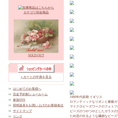
カテゴリ別全商品
SOLD OUT
» カートの中身を見る
はじめてのお客様へ
完全予約制ショールーム
1900年代前期 イギリス
参加SNS
ロマンティックなリボンと薔薇ガ
照明器具をお買い上げのお客様各位
マイクロビーズワークのフォトフ
サイトマップ
ビーズのつやつやとしたガラスの
ため息の出るような繊細なビーズ
リンク