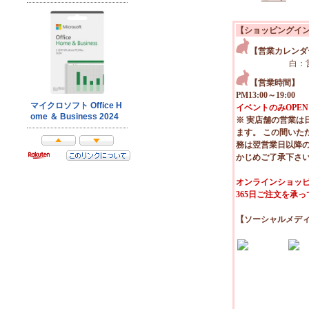
【ショッピングイ
【営業カレンダ
白：
【営業時間】
PM13:00～19:00
イベントのみOPEN
※ 実店舗の営業は
ます。 この間いた
務は翌営業日以降
かじめご了承下さ
オンラインショッピ
365日ご注文を承
【ソーシャルメデ