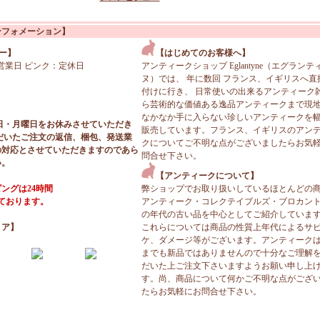
ンフォメーション】
ー】
【はじめてのお客様へ】
営業日 ピンク：定休日
アンティークショップ Eglantyne（エグランテ
ヌ）では、 年に数回 フランス、イギリスへ直
付けに行き、 日常使いの出来るアンティーク
ら芸術的な価値ある逸品アンティークまで現
なかなか手に入らない珍しいアンティークを
日・月曜日をお休みさせていただき
販売しています。フランス、イギリスのアン
だいたご注文の返信、梱包、発送業
クについてご不明な点がございましたらお気
の対応とさせていただきますのであら
問合せ下さい。
い。
【アンティークについて】
ングは24時間
弊ショップでお取り扱いしているほとんどの
っております。
アンティーク・コレクテイブルズ・ブロカン
の年代の古い品を中心としてご紹介していま
ィア】
これらについては商品の性質上年代によるサ
ケ、ダメージ等がございます。アンティーク
までも新品ではありませんので十分なご理解
だいた上ご注文下さいますようお願い申し上
す。尚、商品について何かご不明な点がござ
たらお気軽にお問合せ下さい。