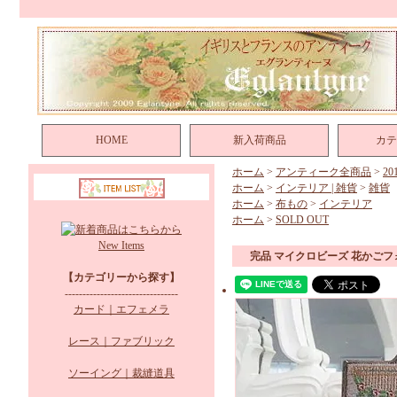
HOME
新入荷商品
カテ
ホーム
>
アンティーク全商品
>
2
ホーム
>
インテリア | 雑貨
>
雑貨
ホーム
>
布もの
>
インテリア
ホーム
>
SOLD OUT
New Items
完品 マイクロビーズ 花かご
【カテゴリーから探す】
--------------------------------
カード｜エフェメラ
レース｜ファブリック
ソーイング｜裁縫道具