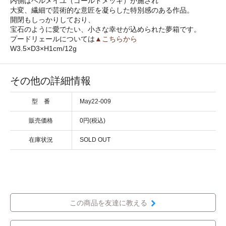
内側はベルメイユ（ゴールドメッキ）が施され
大変、繊細で芸術的な意匠を凝らした特別感のある作品。
開閉もしっかりしており、
宝石のように愛でたい、小さな幸せが込められた夢箱です。
プードリェールについては
▲こちらから
W3.5×D3×H1cm/12g
その他の詳細情報
型 番
May22-009
販売価格
0円(税込)
在庫状況
SOLD OUT
この商品を友達に教える