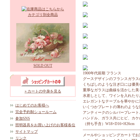
カテゴリ別全商品
SOLD OUT
1900年代前期 フランス
グースデザインのフランスガラス
くちばしのような注ぎ口には優美
重厚なガラスは曲線を活かした美
» カートの中身を見る
水差しとして、ワインを入れたり
エレガントなテーブルを華やかに
はじめてのお客様へ
いくつかプレートの薄れのような
完全予約制ショールーム
アンティークのシルバープレート
ハンドル、ガラス共にヒビ、カケ
参加SNS
（持ち手含）W18×D16×H26cm
照明器具をお買い上げのお客様各位
---------------------------------------------
サイトマップ
メールやショッピングカートでお
リンク