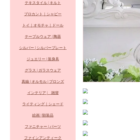
テキスタイル | キルト
ブロカント｜シャビー
トイ｜オモチャ｜ドール
テーブルウェア | 陶器
シルバー | シルバープレート
ジュエリー | 装身具
グラス | ガラスウェア
真鍮 | オルモル | ブロンズ
インテリア | 雑貨
ライティング｜シェード
絵画 | 額装品
ファニチャー | パーツ
ファインアンティーク