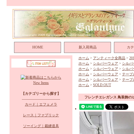
HOME
新入荷商品
カテ
ホーム
>
アンティーク全商品
>
2
ホーム
>
シルバーウェア
>
シルバ
ホーム
>
シルバーウェア
>
シルバ
ホーム
>
シルバーウェア
>
テーブ
ホーム
>
シルバーウェア
>
テーブ
New Items
ホーム
>
SOLD OUT
【カテゴリーから探す】
フレンチエレガンス 鳥装飾の
--------------------------------
カード｜エフェメラ
レース｜ファブリック
ソーイング｜裁縫道具