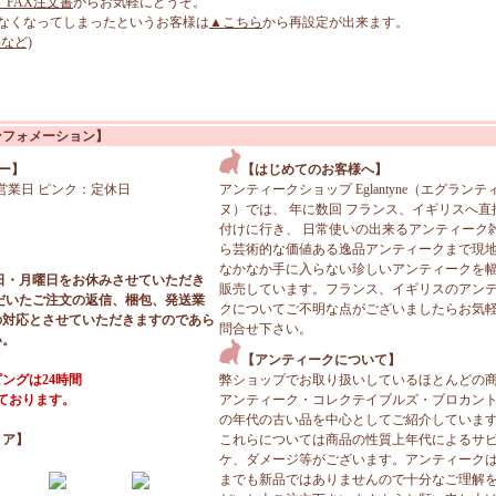
、FAX注文書
からお気軽にどうぞ。
なくなってしまったというお客様は
▲こちら
から再設定が出来ます。
など)
ンフォメーション】
ー】
【はじめてのお客様へ】
営業日 ピンク：定休日
アンティークショップ Eglantyne（エグランテ
ヌ）では、 年に数回 フランス、イギリスへ直
付けに行き、 日常使いの出来るアンティーク
ら芸術的な価値ある逸品アンティークまで現
なかなか手に入らない珍しいアンティークを
日・月曜日をお休みさせていただき
販売しています。フランス、イギリスのアン
だいたご注文の返信、梱包、発送業
クについてご不明な点がございましたらお気
の対応とさせていただきますのであら
問合せ下さい。
い。
【アンティークについて】
ングは24時間
弊ショップでお取り扱いしているほとんどの
っております。
アンティーク・コレクテイブルズ・ブロカン
の年代の古い品を中心としてご紹介していま
ィア】
これらについては商品の性質上年代によるサ
ケ、ダメージ等がございます。アンティーク
までも新品ではありませんので十分なご理解