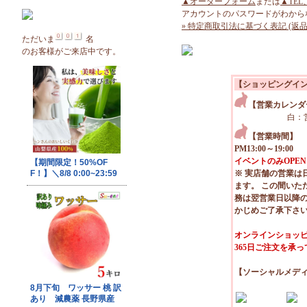
▲オーダーフォーム
または
▲TEL
アカウントのパスワードがわから
» 特定商取引法に基づく表記 (返品
ただいま
名
のお客様がご来店中です。
【ショッピングイ
【営業カレンダ
白：
【営業時間】
PM13:00～19:00
イベントのみOPEN
※ 実店舗の営業は
ます。 この間いた
務は翌営業日以降
かじめご了承下さ
オンラインショッピ
365日ご注文を承
【ソーシャルメデ