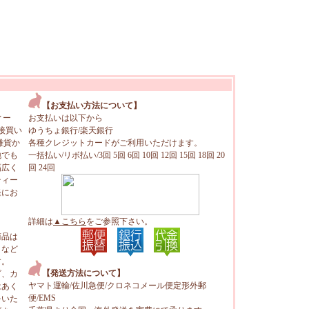
【お支払い方法について】
ィー
お支払いは以下から
接買い
ゆうちょ銀行/楽天銀行
雑貨か
各種クレジットカードがご利用いただけます。
地でも
一括払い/リボ払い/3回 5回 6回 10回 12回 15回 18回 20
幅広く
回 24回
ティー
軽にお
詳細は
▲こちら
をご参照下さい。
商品は
トなど
す。
【発送方法について】
ビ、カ
ヤマト運輸/佐川急便/クロネコメール便定形外郵
はあく
便/EMS
をいた