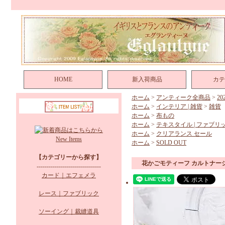
HOME
新入荷商品
カテ
ホーム
>
アンティーク全商品
>
2
ホーム
>
インテリア | 雑貨
>
雑貨
ホーム
>
布もの
ホーム
>
テキスタイル | ファブリ
ホーム
>
クリアランス セール
New Items
ホーム
>
SOLD OUT
【カテゴリーから探す】
花かごモティーフ カルトナー
--------------------------------
カード｜エフェメラ
レース｜ファブリック
ソーイング｜裁縫道具