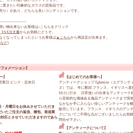
ビ、カケの無い良いコンディション。
に置きたい印象的なガラスの芸術品です。
売り）があり、どちらも良いコンディションです。
-----------------------
買い物出来ないお客様は↓こちらをクリック
、FAX注文書
からお気軽にどうぞ。
なくなってしまったというお客様は
▲こちら
から再設定が出来ます。
など)
ンフォメーション】
ー】
【はじめてのお客様へ】
営業日 ピンク：定休日
アンティークショップ Eglantyne（エグランテ
ヌ）では、 年に数回 フランス、イギリスへ直
付けに行き、 日常使いの出来るアンティーク
ら芸術的な価値ある逸品アンティークまで現
なかなか手に入らない珍しいアンティークを
日・月曜日をお休みさせていただき
販売しています。フランス、イギリスのアン
だいたご注文の返信、梱包、発送業
クについてご不明な点がございましたらお気
の対応とさせていただきますのであら
問合せ下さい。
い。
【アンティークについて】