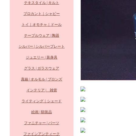
テキスタイル | キルト
ブロカント｜シャビー
トイ｜オモチャ｜ドール
テーブルウェア | 陶器
シルバー | シルバープレート
ジュエリー | 装身具
グラス | ガラスウェア
真鍮 | オルモル | ブロンズ
インテリア | 雑貨
ライティング｜シェード
絵画 | 額装品
ファニチャー | パーツ
ファインアンティーク