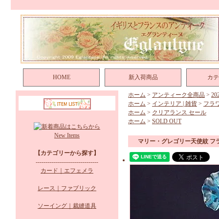
HOME
新入荷商品
カテ
ホーム
>
アンティーク全商品
>
2
ホーム
>
インテリア | 雑貨
>
フラ
ホーム
>
クリアランス セール
ホーム
>
SOLD OUT
New Items
マリー・グレゴリー天使紋 フ
【カテゴリーから探す】
--------------------------------
カード｜エフェメラ
レース｜ファブリック
ソーイング｜裁縫道具