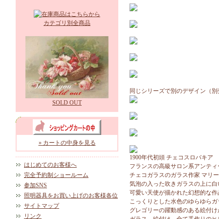
カテゴリ別全商品
同じシリーズで別のデザイン（別
SOLD OUT
» カートの中身を見る
1900年代初頭 チェコスロバキア
はじめてのお客様へ
フランスの高級サロン系アンティ
完全予約制ショールーム
チェコガラスのガラス作家 マリ
気泡の入った吹きガラスの上に白
参加SNS
可愛い天使が描かれた幻想的な作
照明器具をお買い上げのお客様各位
こっくりとした水色のゆらゆらガ
サイトマップ
グレゴリーの躍動感のある絵付け
リンク