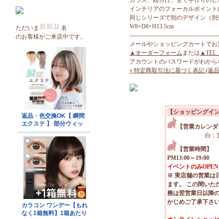
ガラス、絵付け、全て手作りのヒ
インテリアのフォーカルポイント
同じシリーズで別のデザイン（別
W8×D8×H13.5cm
ただいま
名
---------------------------------------------
のお客様がご来店中です。
メールやショッピングカートでお
▲オーダーフォーム
または
▲TEL
アカウントのパスワードがわから
» 特定商取引法に基づく表記 (返品
【ショッピングイ
【営業カレンダ
白：
【営業時間】
PM13:00～19:00
イベントのみOPEN
※ 実店舗の営業は
ます。 この間いた
務は翌営業日以降
かじめご了承下さ