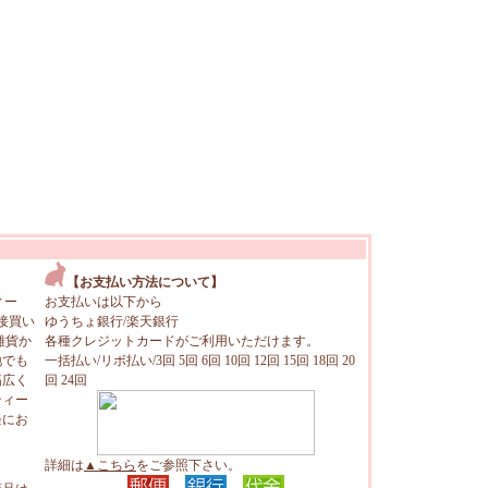
【お支払い方法について】
ィー
お支払いは以下から
接買い
ゆうちょ銀行/楽天銀行
雑貨か
各種クレジットカードがご利用いただけます。
地でも
一括払い/リボ払い/3回 5回 6回 10回 12回 15回 18回 20
幅広く
回 24回
ティー
軽にお
詳細は
▲こちら
をご参照下さい。