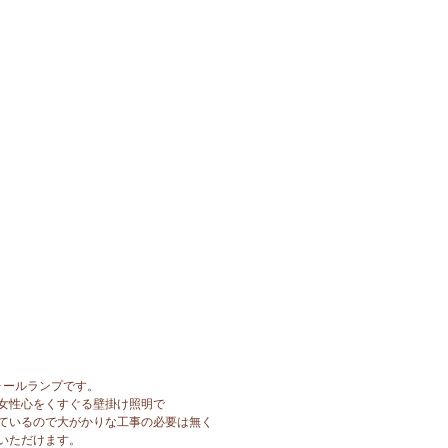
ォールランプです。
女性心をくすぐる壁掛け照明で
ているので大がかりな工事の必要は無く
いただけます。