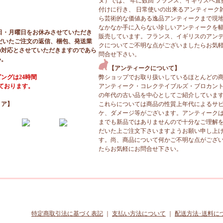
ヌ）では、 年に数回 フランス、イギリスへ直
付けに行き、 日常使いの出来るアンティーク
ら芸術的な価値ある逸品アンティークまで現
なかなか手に入らない珍しいアンティークを
日・月曜日をお休みさせていただき
販売しています。フランス、イギリスのアン
だいたご注文の返信、梱包、発送業
クについてご不明な点がございましたらお気
の対応とさせていただきますのであら
問合せ下さい。
い。
【アンティークについて】
ングは24時間
弊ショップでお取り扱いしているほとんどの
っております。
アンティーク・コレクテイブルズ・ブロカン
の年代の古い品を中心としてご紹介していま
ィア】
これらについては商品の性質上年代によるサ
ケ、ダメージ等がございます。アンティーク
までも新品ではありませんので十分なご理解
だいた上ご注文下さいますようお願い申し上
す。尚、商品について何かご不明な点がござ
たらお気軽にお問合せ下さい。
特定商取引法に基づく表記
｜
支払い方法について
｜
配送方法･送料に