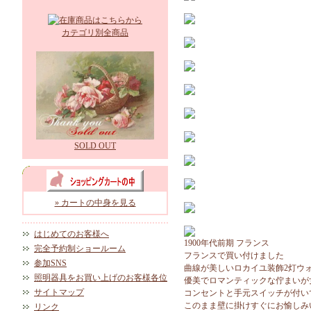
カテゴリ別全商品
SOLD OUT
» カートの中身を見る
はじめてのお客様へ
1900年代前期 フランス
完全予約制ショールーム
フランスで買い付けました
参加SNS
曲線が美しいロカイユ装飾2灯ウ
照明器具をお買い上げのお客様各位
優美でロマンティックな佇まいが
サイトマップ
コンセントと手元スイッチが付い
このまま壁に掛けすぐにお愉しみ
リンク