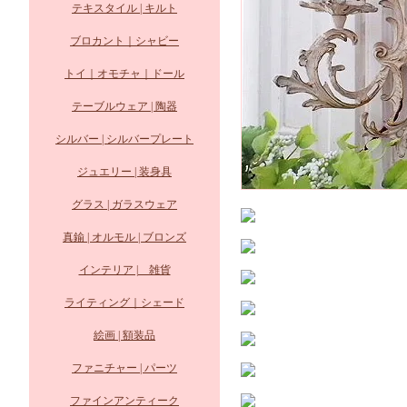
テキスタイル | キルト
ブロカント｜シャビー
トイ｜オモチャ｜ドール
テーブルウェア | 陶器
シルバー | シルバープレート
ジュエリー | 装身具
グラス | ガラスウェア
真鍮 | オルモル | ブロンズ
インテリア | 雑貨
ライティング｜シェード
絵画 | 額装品
ファニチャー | パーツ
ファインアンティーク