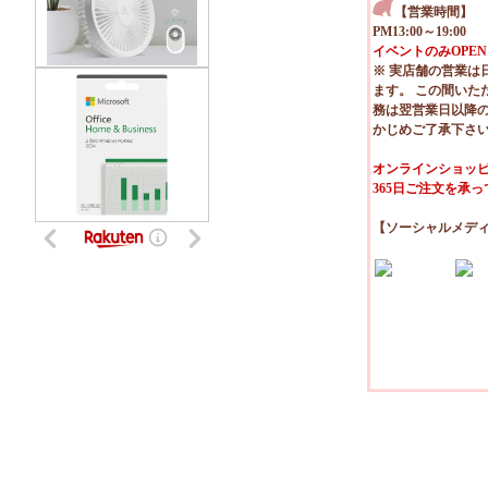
【営業時間】
PM13:00～19:00
イベントのみOPEN
※ 実店舗の営業は
ます。 この間いた
務は翌営業日以降
かじめご了承下さ
オンラインショッピ
365日ご注文を承
【ソーシャルメデ