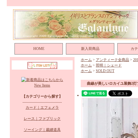
HOME
新入荷商品
カテ
ホーム
>
アンティーク全商品
>
2
ホーム
>
照明｜シェード
ホーム
>
SOLD OUT
曲線が美しいロカイユ装飾2灯
New Items
【カテゴリーから探す】
--------------------------------
カード｜エフェメラ
レース｜ファブリック
ソーイング｜裁縫道具