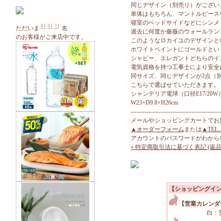
同じデザイン（別売り）がござい
単体はもちろん、マントルピース
寝室のベッドサイドなどにシンメ
ただいま
名
過去に何度か薔薇のウォールラン
のお客様がご来店中です。
このようなロカイユのデザインと
ホワイトペイントにゴールドとい
シャビー、エレガントどちらのイ
電気資格を持つ工事士により安全
同サイズ、同じデザインが2点（
こちらで選ばせていただきます。
シャンデリア電球（口径E17/20W
W23×D9.8×H26cm
---------------------------------------------
メールやショッピングカートでお
▲オーダーフォーム
または
▲TEL
アカウントのパスワードがわから
» 特定商取引法に基づく表記 (返品
【ショッピングイ
【営業カレンダ
白：