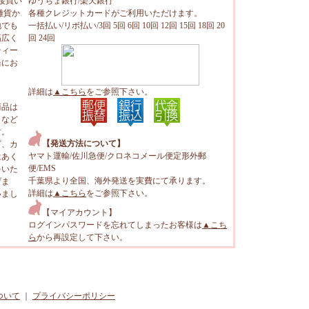
接買い
ゆうちょ銀行/楽天銀行
雑貨か
各種クレジットカードがご利用いただけます。
地でも
一括払い/リボ払い/3回 5回 6回 10回 12回 15回 18回 20
幅広く
回 24回
ティー
軽にお
詳細は
▲こちら
をご参照下さい。
商品は
トなど
す。
【発送方法について】
ビ、カ
ヤマト運輸/佐川急便/クロネコメール便定形外郵
はあく
便/EMS
をいた
千葉県より全国、海外発送を実費にて承ります。
げま
詳細は
▲こちら
をご参照下さい。
いまし
【マイアカウント】
ログインパスワードを忘れてしまったお客様は
▲こち
ら
から再設定して下さい。
ついて
｜
プライバシーポリシー