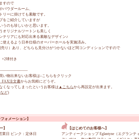
ますので
やパウダールーム、
トリーに掛けても素敵です。
プをご紹介していますが
いうのも珍しいかと思います。
うオリジナルツートンも美しく
ンテリアにも対応出来る素敵なデザイン♪
に使えるよう日本仕様のオーバーホールを実施済み。
別売り）あり、どちらも見分けがつかないほど同コンディションですので
）×2球付き
-----------------------
買い物出来ないお客様は↓こちらをクリック
、FAX注文書
からお気軽にどうぞ。
なくなってしまったというお客様は
▲こちら
から再設定が出来ます。
など)
ンフォメーション】
ー】
【はじめてのお客様へ】
営業日 ピンク：定休日
アンティークショップ Eglantyne（エグランテ