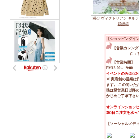
稀少 ヴィクトリアン キル
裁縫箱
【ショッピングイ
【営業カレンダ
白：
【営業時間】
PM13:00～19:00
イベントのみOPEN
※ 実店舗の営業は
ます。 この間いた
務は翌営業日以降
かじめご了承下さ
オンラインショッピ
365日ご注文を承
【ソーシャルメデ