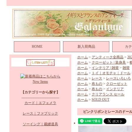
HOME
新入荷商品
カテ
ホーム
>
アンティーク全商品
>
2
ホーム
>
クローゼット | 装身具
>
ホーム
>
インテリア | 雑貨
>
雑貨
ホーム
>
トイ｜オモチャ｜ドール
ホーム
>
レース
>
レースいろいろ
New Items
ホーム
>
布もの
>
クローゼット
ホーム
>
布もの
>
インテリア
【カテゴリーから探す】
ホーム
>
クリアランス セール
--------------------------------
ホーム
>
SOLD OUT
カード｜エフェメラ
ピンクリボンとレースのドー
レース｜ファブリック
ソーイング｜裁縫道具