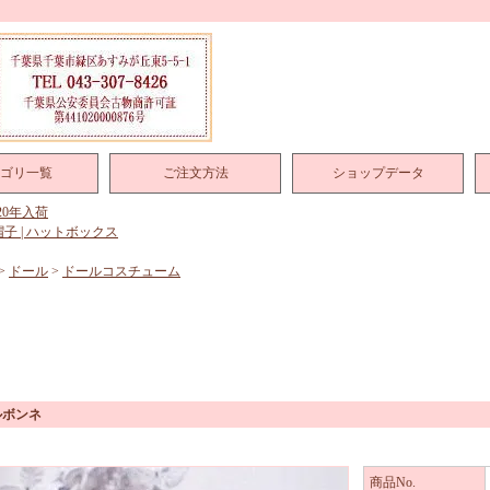
ゴリ一覧
ご注文方法
ショップデータ
020年入荷
帽子 | ハットボックス
>
ドール
>
ドールコスチューム
ルボンネ
商品No.