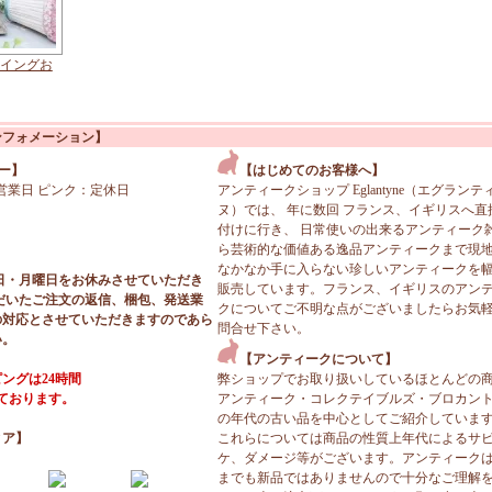
テイングお
ンフォメーション】
ー】
【はじめてのお客様へ】
営業日 ピンク：定休日
アンティークショップ Eglantyne（エグランテ
ヌ）では、 年に数回 フランス、イギリスへ直
付けに行き、 日常使いの出来るアンティーク
ら芸術的な価値ある逸品アンティークまで現
なかなか手に入らない珍しいアンティークを
日・月曜日をお休みさせていただき
販売しています。フランス、イギリスのアン
だいたご注文の返信、梱包、発送業
クについてご不明な点がございましたらお気
の対応とさせていただきますのであら
問合せ下さい。
い。
【アンティークについて】
ングは24時間
弊ショップでお取り扱いしているほとんどの
っております。
アンティーク・コレクテイブルズ・ブロカン
の年代の古い品を中心としてご紹介していま
ィア】
これらについては商品の性質上年代によるサ
ケ、ダメージ等がございます。アンティーク
までも新品ではありませんので十分なご理解