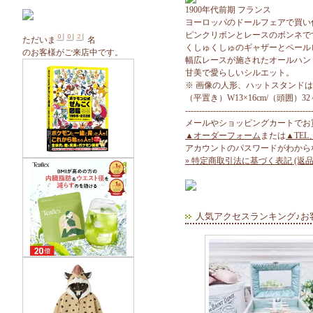
1900年代前期 フランス
ヨーロッパのドールフェアで買い
ピンクリボンとレースのボンネで
ただいま
名
くしゅくしゅのギャザーとペール
のお客様がご来店中です。
幅広レースが施されたオールハン
甘美で愛らしいシルエット。
※ 画像の人形、ハットスタンド
（平置き）W13×16cm/（頭囲）32～
---------------------------------------------
メールやショッピングカートでお
▲オーダーフォーム
または
▲TEL
アカウントのパスワードがわから
» 特定商取引法に基づく表記 (返品
人気アクセスランキング♪お