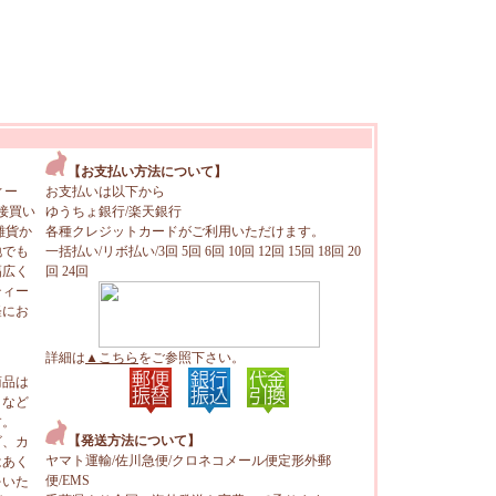
【お支払い方法について】
ィー
お支払いは以下から
接買い
ゆうちょ銀行/楽天銀行
雑貨か
各種クレジットカードがご利用いただけます。
地でも
一括払い/リボ払い/3回 5回 6回 10回 12回 15回 18回 20
幅広く
回 24回
ティー
軽にお
詳細は
▲こちら
をご参照下さい。
商品は
トなど
す。
【発送方法について】
ビ、カ
ヤマト運輸/佐川急便/クロネコメール便定形外郵
はあく
便/EMS
をいた