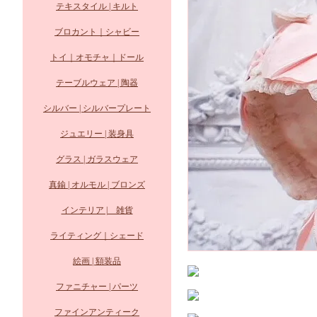
テキスタイル | キルト
ブロカント｜シャビー
トイ｜オモチャ｜ドール
テーブルウェア | 陶器
シルバー | シルバープレート
ジュエリー | 装身具
グラス | ガラスウェア
真鍮 | オルモル | ブロンズ
インテリア | 雑貨
ライティング｜シェード
絵画 | 額装品
ファニチャー | パーツ
ファインアンティーク