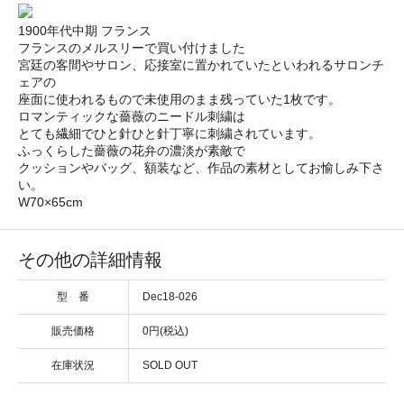
1900年代中期 フランス
フランスのメルスリーで買い付けました
宮廷の客間やサロン、応接室に置かれていたといわれるサロンチ
ェアの
座面に使われるもので未使用のまま残っていた1枚です。
ロマンティックな薔薇のニードル刺繍は
とても繊細でひと針ひと針丁寧に刺繍されています。
ふっくらした薔薇の花弁の濃淡が素敵で
クッションやバッグ、額装など、作品の素材としてお愉しみ下さ
い。
W70×65cm
その他の詳細情報
型 番
Dec18-026
販売価格
0円(税込)
在庫状況
SOLD OUT