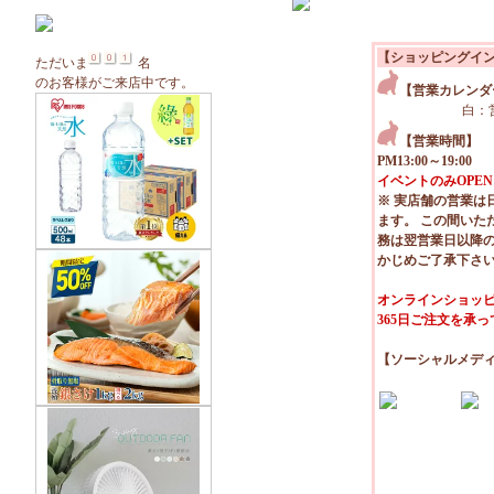
【ショッピングイ
ただいま
名
のお客様がご来店中です。
【営業カレンダ
白：
【営業時間】
PM13:00～19:00
イベントのみOPEN
※ 実店舗の営業は
ます。 この間いた
務は翌営業日以降
かじめご了承下さ
オンラインショッピ
365日ご注文を承
【ソーシャルメデ