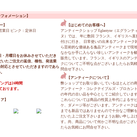
ンフォメーション】
ー】
【はじめてのお客様へ】
営業日 ピンク：定休日
アンティークショップ Eglantyne（エグランテ
ヌ）では、 年に数回 フランス、イギリスへ直
付けに行き、 日常使いの出来るアンティーク
ら芸術的な価値ある逸品アンティークまで現
なかなか手に入らない珍しいアンティークを
日・月曜日をお休みさせていただき
販売しています。フランス、イギリスのアン
だいたご注文の返信、梱包、発送業
クについてご不明な点がございましたらお気
の対応とさせていただきますのであら
問合せ下さい。
い。
【アンティークについて】
ングは24時間
弊ショップでお取り扱いしているほとんどの
っております。
アンティーク・コレクテイブルズ・ブロカン
の年代の古い品を中心としてご紹介していま
ィア】
これらについては商品の性質上年代によるサ
ケ、ダメージ等がございます。アンティーク
までも新品ではありませんので十分なご理解
だいた上ご注文下さいますようお願い申し上
す。尚、商品について何かご不明な点がござ
たらお気軽にお問合せ下さい。