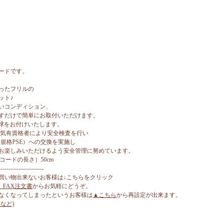
ードです。
ったフリルの
ット♪
いコンディション、
すだけで簡単にお取付いただけます。
電球をお付けいたします。
電気有資格者により安全検査を行い
規格PSE）への交換を実施し
お楽しみいただけるよう安全管理に努めています。
（コードの長さ）50cm
-----------------------
買い物出来ないお客様は↓こちらをクリック
、FAX注文書
からお気軽にどうぞ。
なくなってしまったというお客様は
▲こちら
から再設定が出来ます。
など)