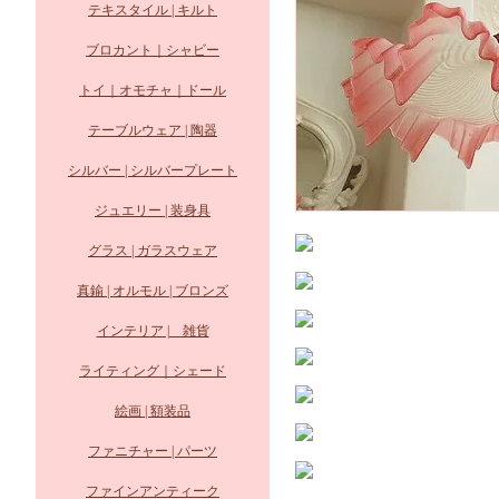
テキスタイル | キルト
ブロカント｜シャビー
トイ｜オモチャ｜ドール
テーブルウェア | 陶器
シルバー | シルバープレート
ジュエリー | 装身具
グラス | ガラスウェア
真鍮 | オルモル | ブロンズ
インテリア | 雑貨
ライティング｜シェード
絵画 | 額装品
ファニチャー | パーツ
ファインアンティーク