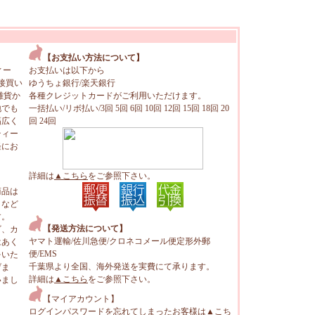
【お支払い方法について】
ィー
お支払いは以下から
接買い
ゆうちょ銀行/楽天銀行
雑貨か
各種クレジットカードがご利用いただけます。
地でも
一括払い/リボ払い/3回 5回 6回 10回 12回 15回 18回 20
幅広く
回 24回
ティー
軽にお
詳細は
▲こちら
をご参照下さい。
商品は
トなど
す。
【発送方法について】
ビ、カ
ヤマト運輸/佐川急便/クロネコメール便定形外郵
はあく
便/EMS
をいた
千葉県より全国、海外発送を実費にて承ります。
げま
詳細は
▲こちら
をご参照下さい。
いまし
【マイアカウント】
ログインパスワードを忘れてしまったお客様は
▲こち