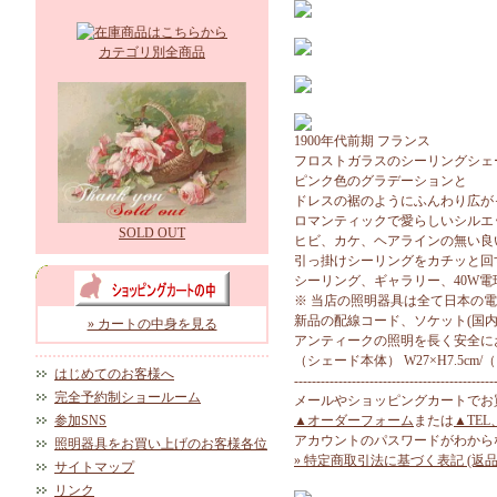
カテゴリ別全商品
1900年代前期 フランス
フロストガラスのシーリングシェ
ピンク色のグラデーションと
ドレスの裾のようにふんわり広が
ロマンティックで愛らしいシルエ
SOLD OUT
ヒビ、カケ、ヘアラインの無い良
引っ掛けシーリングをカチッと回
シーリング、ギャラリー、40W
※ 当店の照明器具は全て日本の
新品の配線コード、ソケット(国内
» カートの中身を見る
アンティークの照明を長く安全に
（シェード本体） W27×H7.5cm/
はじめてのお客様へ
---------------------------------------------
完全予約制ショールーム
メールやショッピングカートでお
参加SNS
▲オーダーフォーム
または
▲TEL
アカウントのパスワードがわから
照明器具をお買い上げのお客様各位
» 特定商取引法に基づく表記 (返品
サイトマップ
リンク