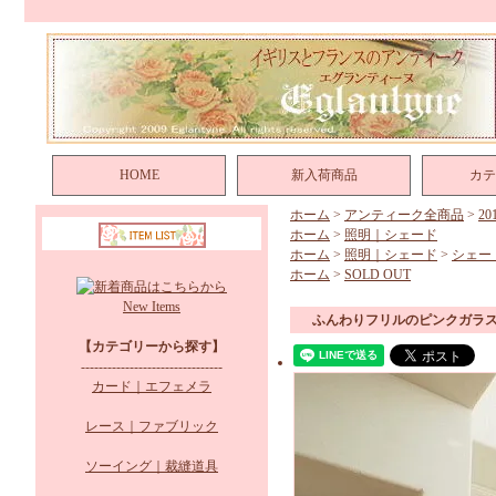
HOME
新入荷商品
カテ
ホーム
>
アンティーク全商品
>
2
ホーム
>
照明｜シェード
ホーム
>
照明｜シェード
>
シェー
ホーム
>
SOLD OUT
New Items
ふんわりフリルのピンクガラ
【カテゴリーから探す】
--------------------------------
カード｜エフェメラ
レース｜ファブリック
ソーイング｜裁縫道具