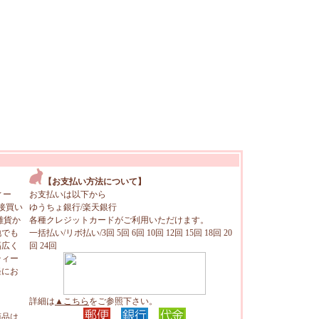
【お支払い方法について】
ィー
お支払いは以下から
接買い
ゆうちょ銀行/楽天銀行
雑貨か
各種クレジットカードがご利用いただけます。
地でも
一括払い/リボ払い/3回 5回 6回 10回 12回 15回 18回 20
幅広く
回 24回
ティー
軽にお
詳細は
▲こちら
をご参照下さい。
商品は