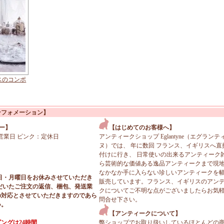
スのコンポ
ンフォメーション】
ー】
【はじめてのお客様へ】
営業日 ピンク：定休日
アンティークショップ Eglantyne（エグランテ
ヌ）では、 年に数回 フランス、イギリスへ直
付けに行き、 日常使いの出来るアンティーク
ら芸術的な価値ある逸品アンティークまで現
なかなか手に入らない珍しいアンティークを
日・月曜日をお休みさせていただき
販売しています。フランス、イギリスのアン
だいたご注文の返信、梱包、発送業
クについてご不明な点がございましたらお気
の対応とさせていただきますのであら
問合せ下さい。
い。
【アンティークについて】
ングは24時間
弊ショップでお取り扱いしているほとんどの