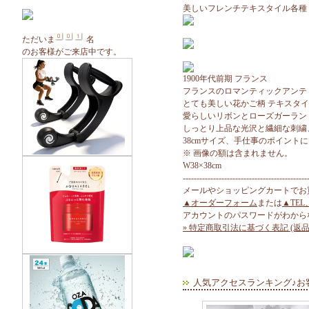
美しいフレンチテキスタイル各種
ただいま
名
のお客様がご来店中です。
1900年代前期 フランス
フランスのロマンティックアンテ
とても美しい花かご柄 テキスタイ
愛らしいリボンとローズガーラン
しっとり上品な光沢と繊細な刺繍
38cmサイズ、手仕事のポイント
※ 画像の額は含まれません。
W38×38cm
---------------------------------------------
メールやショッピングカートでお
▲オーダーフォーム
または
▲TEL
アカウントのパスワードがわから
» 特定商取引法に基づく表記 (返品
人気アクセスランキング♪お