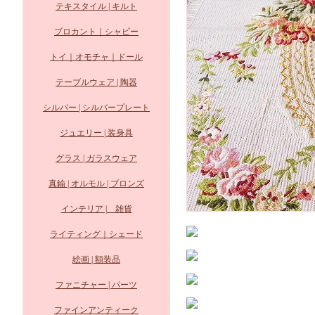
テキスタイル | キルト
ブロカント｜シャビー
トイ｜オモチャ｜ドール
テーブルウェア | 陶器
シルバー | シルバープレート
ジュエリー | 装身具
グラス | ガラスウェア
真鍮 | オルモル | ブロンズ
インテリア | 雑貨
ライティング｜シェード
絵画 | 額装品
ファニチャー | パーツ
ファインアンティーク