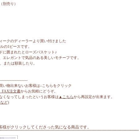
（別売り）
ィークのディーラーより買い付けました
ルの1ピースです。
ドに囲まれたとローズバスケット♪
、エレガントで気品のある美しいモチーフです。
に、または額装したり。
-----------------------
買い物出来ないお客様は↓こちらをクリック
、FAX注文書
からお気軽にどうぞ。
なくなってしまったというお客様は
▲こちら
から再設定が出来ます。
など)
客様がクリックしてくださった気になる商品です。