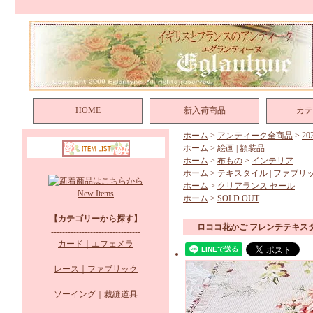
HOME
新入荷商品
カテ
ホーム
>
アンティーク全商品
>
2
ホーム
>
絵画 | 額装品
ホーム
>
布もの
>
インテリア
ホーム
>
テキスタイル | ファブリ
ホーム
>
クリアランス セール
New Items
ホーム
>
SOLD OUT
【カテゴリーから探す】
ロココ花かご フレンチテキス
--------------------------------
カード｜エフェメラ
レース｜ファブリック
ソーイング｜裁縫道具