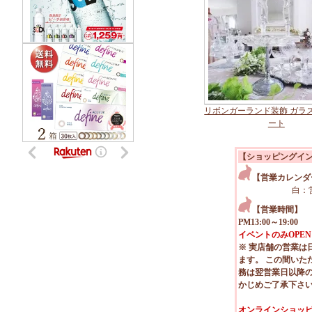
リボンガーランド装飾 ガラ
ート
【ショッピングイ
【営業カレンダ
白：
【営業時間】
PM13:00～19:00
イベントのみOPEN
※ 実店舗の営業は
ます。 この間いた
務は翌営業日以降
かじめご了承下さ
オンラインショッピ