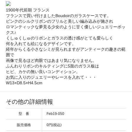
1900年代前期 フランス
フランスで買い付けましたBoudoirのガラスケースです。
ピンクのシルクリボンのフリルと美しい編み込みが施され
ロマンティックな夢見る少女のように甘く優しいジュエリーボッ
クス♪
くしゅくしゅのリボンとガラスの透け感がとても愛らしく
何を入れても絵になるデザインです。
経年からくる小さなシミが見られますがアンティークの趣きの範
囲で
画像で見るほど肉眼ではあまり気になりません。
ふんわりリボンのキルティングに5面のガラス板は
ヒビ、カケの無い良いコンディション。
お気に入りのジュエリーやレースを入れて・・・
W13×D8.5×H4.5cm
その他の詳細情報
型 番
Feb19-050
販売価格
0円(税込)