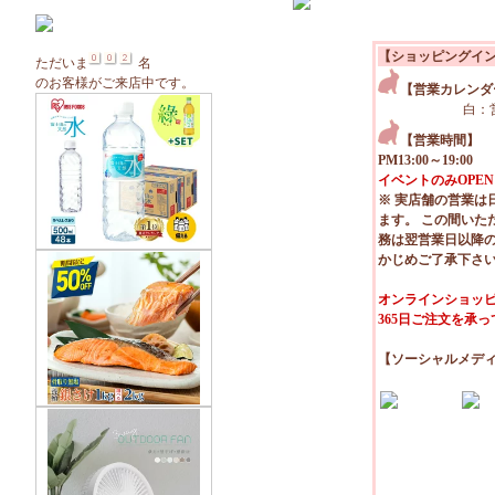
【ショッピングイ
ただいま
名
のお客様がご来店中です。
【営業カレンダ
白：
【営業時間】
PM13:00～19:00
イベントのみOPEN
※ 実店舗の営業は
ます。 この間いた
務は翌営業日以降
かじめご了承下さ
オンラインショッピ
365日ご注文を承
【ソーシャルメデ