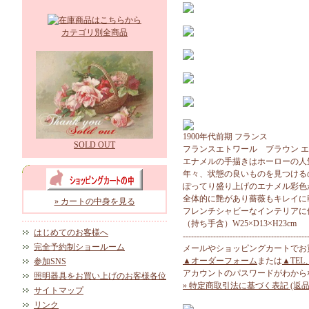
カテゴリ別全商品
1900年代前期 フランス
SOLD OUT
フランスエトワール ブラウン 
エナメルの手描きはホーローの人
年々、状態の良いものを見つける
ぽってり盛り上げのエナメル彩色
全体的に艶があり薔薇もキレイに
» カートの中身を見る
フレンチシャビーなインテリアに
（持ち手含）W25×D13×H23cm
はじめてのお客様へ
---------------------------------------------
完全予約制ショールーム
メールやショッピングカートでお
▲オーダーフォーム
または
▲TEL
参加SNS
アカウントのパスワードがわから
照明器具をお買い上げのお客様各位
» 特定商取引法に基づく表記 (返品
サイトマップ
リンク