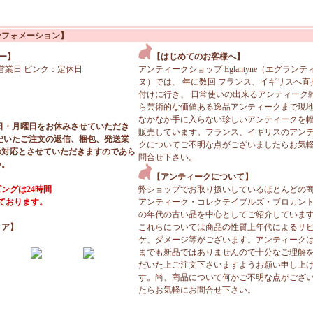
ンフォメーション】
ー】
【はじめてのお客様へ】
営業日 ピンク：定休日
アンティークショップ Eglantyne（エグランテ
ヌ）では、 年に数回 フランス、イギリスへ直
付けに行き、 日常使いの出来るアンティーク
ら芸術的な価値ある逸品アンティークまで現
なかなか手に入らない珍しいアンティークを
日・月曜日をお休みさせていただき
販売しています。フランス、イギリスのアン
だいたご注文の返信、梱包、発送業
クについてご不明な点がございましたらお気
の対応とさせていただきますのであら
問合せ下さい。
い。
【アンティークについて】
ングは24時間
弊ショップでお取り扱いしているほとんどの
っております。
アンティーク・コレクテイブルズ・ブロカン
の年代の古い品を中心としてご紹介していま
ィア】
これらについては商品の性質上年代によるサ
ケ、ダメージ等がございます。アンティーク
までも新品ではありませんので十分なご理解
だいた上ご注文下さいますようお願い申し上
す。尚、商品について何かご不明な点がござ
たらお気軽にお問合せ下さい。