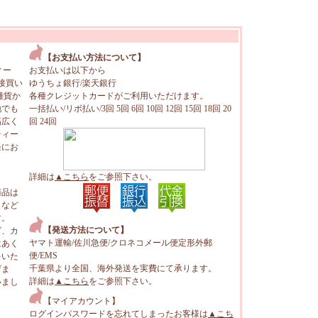
【お支払い方法について】
ィー
お支払いは以下から
接買い
ゆうちょ銀行/楽天銀行
雑貨か
各種クレジットカードがご利用いただけます。
地でも
一括払い/リボ払い/3回 5回 6回 10回 12回 15回 18回 20
幅広く
回 24回
ティー
軽にお
詳細は
▲こちら
をご参照下さい。
商品は
トなど
す。
【発送方法について】
ビ、カ
ヤマト運輸/佐川急便/クロネコメール便定形外郵
はあく
便/EMS
をいた
千葉県より全国、海外発送を実費にて承ります。
げま
詳細は
▲こちら
をご参照下さい。
いまし
【マイアカウント】
ログインパスワードを忘れてしまったお客様は
▲こち