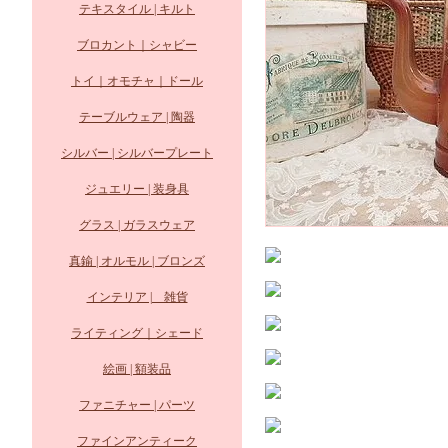
テキスタイル | キルト
ブロカント｜シャビー
トイ｜オモチャ｜ドール
テーブルウェア | 陶器
シルバー | シルバープレート
ジュエリー | 装身具
グラス | ガラスウェア
真鍮 | オルモル | ブロンズ
インテリア | 雑貨
ライティング｜シェード
絵画 | 額装品
ファニチャー | パーツ
ファインアンティーク