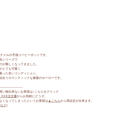
エナメルの手描コーヒーポットです。
気シリーズで
のが難しくなってきました。
がとても可愛く
載った良いコンディション。
似合うロマンティックな薔薇のホーローです。
-----------------------
買い物出来ないお客様は↓こちらをクリック
、FAX注文書
からお気軽にどうぞ。
なくなってしまったというお客様は
▲こちら
から再設定が出来ます。
など)