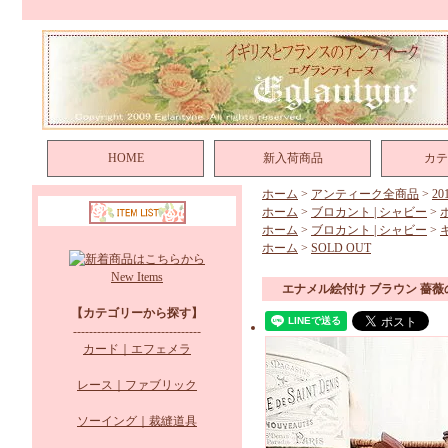
HOME
新入荷商品
カテ
ホーム
>
アンティーク全商品
>
2
ホーム
>
ブロカント | シャビー
>
ホーム
>
ブロカント | シャビー
>
ホーム
>
SOLD OUT
New Items
エナメル絵付け ブラウン 薔
【カテゴリーから探す】
--------------------------------
カード｜エフェメラ
レース｜ファブリック
ソーイング｜裁縫道具