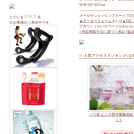
W20×D2×H15cm
---------------------------------------------
メールやショッピングカートでお
ただいま
名
▲オーダーフォーム
または
▲TEL
のお客様がご来店中です。
アカウントのパスワードがわから
» 特定商取引法に基づく表記 (返品
人気アクセスランキング♪お
パリ窯 ピンク西洋紫陽花紋
ット