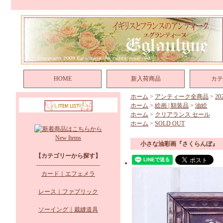
HOME
新入荷商品
カテ
ホーム
>
アンティーク全商品
>
2
ホーム
>
絵画 | 額装品
>
油絵
ホーム
>
クリアランス セール
ホーム
>
SOLD OUT
New Items
小さな油彩画『さくらんぼ』
【カテゴリーから探す】
--------------------------------
カード｜エフェメラ
レース｜ファブリック
ソーイング｜裁縫道具