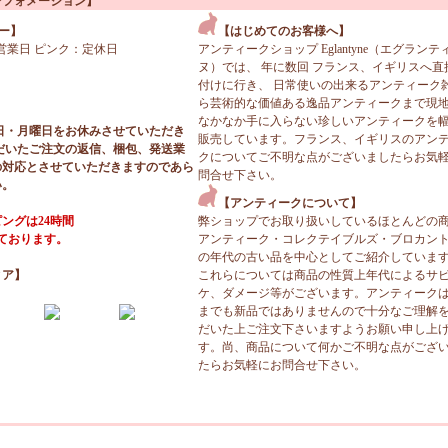
ンフォメーション】
ー】
【はじめてのお客様へ】
営業日 ピンク：定休日
アンティークショップ Eglantyne（エグランテ
ヌ）では、 年に数回 フランス、イギリスへ直
付けに行き、 日常使いの出来るアンティーク
ら芸術的な価値ある逸品アンティークまで現
なかなか手に入らない珍しいアンティークを
日・月曜日をお休みさせていただき
販売しています。フランス、イギリスのアン
だいたご注文の返信、梱包、発送業
クについてご不明な点がございましたらお気
の対応とさせていただきますのであら
問合せ下さい。
い。
【アンティークについて】
ングは24時間
弊ショップでお取り扱いしているほとんどの
っております。
アンティーク・コレクテイブルズ・ブロカン
の年代の古い品を中心としてご紹介していま
ィア】
これらについては商品の性質上年代によるサ
ケ、ダメージ等がございます。アンティーク
までも新品ではありませんので十分なご理解
だいた上ご注文下さいますようお願い申し上
す。尚、商品について何かご不明な点がござ
たらお気軽にお問合せ下さい。