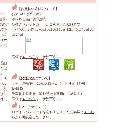
【お支払い方法について】
ィー
お支払いは以下から
接買い
ゆうちょ銀行/楽天銀行
雑貨か
各種クレジットカードがご利用いただけます。
地でも
一括払い/リボ払い/3回 5回 6回 10回 12回 15回 18回 20
幅広く
回 24回
ティー
軽にお
詳細は
▲こちら
をご参照下さい。
商品は
トなど
す。
【発送方法について】
ビ、カ
ヤマト運輸/佐川急便/クロネコメール便定形外郵
はあく
便/EMS
をいた
千葉県より全国、海外発送を実費にて承ります。
げま
詳細は
▲こちら
をご参照下さい。
いまし
【マイアカウント】
ログインパスワードを忘れてしまったお客様は
▲こち
ら
から再設定して下さい。