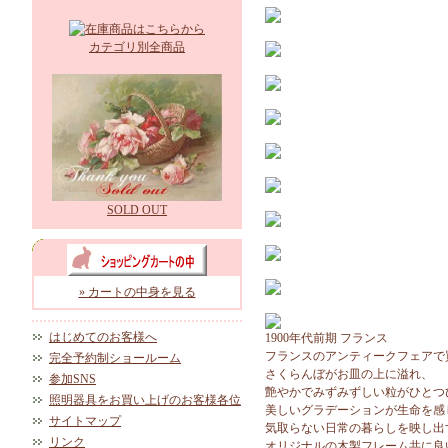
カテゴリ別全商品
SOLD OUT
» カートの中身を見る
はじめてのお客様へ
1900年代前期 フランス
フランスのアンティークフェアで
完全予約制ショールーム
さくらんぼがお皿の上に溢れ、
参加SNS
艶やかでみずみずしい粒がひとつ
照明器具をお買い上げのお客様各位
美しいグラデーションが生命を感
サイトマップ
気取らない日常の暮らしを映し出
リンク
オリジナルの木製フレーム共に良