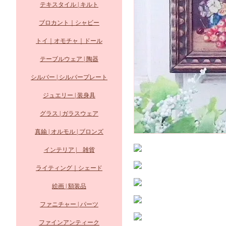
テキスタイル | キルト
ブロカント｜シャビー
トイ｜オモチャ｜ドール
テーブルウェア | 陶器
シルバー | シルバープレート
ジュエリー | 装身具
グラス | ガラスウェア
真鍮 | オルモル | ブロンズ
インテリア | 雑貨
ライティング｜シェード
絵画 | 額装品
ファニチャー | パーツ
ファインアンティーク