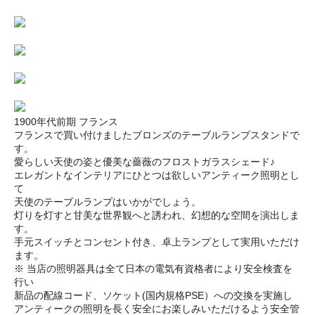
1900年代前期 フランス
フランスで買い付けましたブロンズのテーブルランプスタンドで
す。
愛らしい天使の姿と優美な薔薇のフロストガラスシェード♪
エレガントなインテリアにひとつは欲しいアンティーク照明とし
て
天使のテーブルランプはいかがでしょう。
灯りを灯すと甘美な世界観へと誘われ、幻想的な空間を演出しま
す。
手元スイッチとコンセント付き、卓上ランプとして実用いただけ
ます。
※ 当店の照明器具は全て日本の電気有資格者により安全検査を
行い
新品の配線コード、ソケット(国内規格PSE）への交換を実施し
アンティークの照明を長く安全にお楽しみいただけるよう安全管